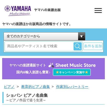
ヤマハの楽譜ほか出版商品の情報サイトです。
条件を追加
ヤマハの楽譜通販サイト
国内&輸入楽譜も豊富♪
★
★
キャンペーン実施中
ピアノ
>
教育的ピアノ曲集
>
作家別レパートリー
ショパン ピアノ名曲集
～ピアノ作品で追う生涯～