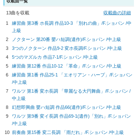
収載曲一覧
13曲を収載
収載曲の詳細
1
練習曲 第3番 ホ長調 作品10-3 「別れの曲」/
F.ショパン
/中
上級
2
ノクターン 第20番 嬰ハ短調(遺作)/
F.ショパン
/中上級
3
3つのノクターン 作品9-2 変ホ長調/
F.ショパン
/中上級
4
5つのマズルカ 作品7-1/
F.ショパン
/中上級
5
練習曲 第12番 作品10-12 「革命」/
F.ショパン
/中上級
6
練習曲 第1番 作品25-1 「エオリアン・ハープ」/
F.ショパン
/中上級
7
ワルツ 第1番 変ホ長調 「華麗なる大円舞曲」/
F.ショパン
/
中上級
8
幻想即興曲 嬰ハ短調 作品66(遺作)/
F.ショパン
/中上級
9
ワルツ 第9番 変イ長調 作品69-1(遺作)「別れ」/
F.ショパン
/中上級
10
前奏曲 第15番 変二長調 「雨だれ」/
F.ショパン
/中上級