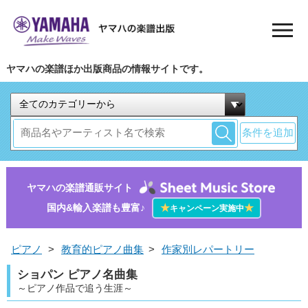
ヤマハの楽譜ほか出版商品の情報サイトです。
条件を追加
ヤマハの楽譜通販サイト
国内&輸入楽譜も豊富♪
★
★
キャンペーン実施中
ピアノ
>
教育的ピアノ曲集
>
作家別レパートリー
ショパン ピアノ名曲集
～ピアノ作品で追う生涯～