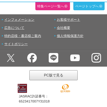
特集ページ一覧へ
ページトップへ
インフォメーション
お客様サポート
広告について
会社概要
特約店様・書店様ご案内
個人情報保護方針
サイトポリシー
PC版で見る
JASRAC許諾番号：
6523417007Y31018