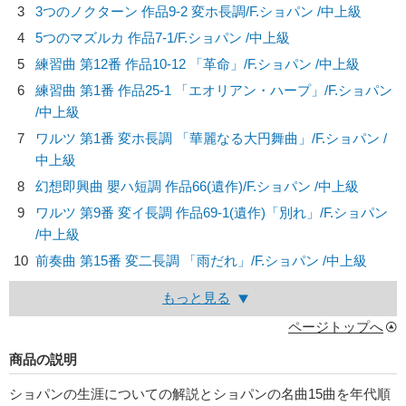
3
3つのノクターン 作品9-2 変ホ長調/
F.ショパン
/中上級
4
5つのマズルカ 作品7-1/
F.ショパン
/中上級
5
練習曲 第12番 作品10-12 「革命」/
F.ショパン
/中上級
6
練習曲 第1番 作品25-1 「エオリアン・ハープ」/
F.ショパン
/中上級
7
ワルツ 第1番 変ホ長調 「華麗なる大円舞曲」/
F.ショパン
/
中上級
8
幻想即興曲 嬰ハ短調 作品66(遺作)/
F.ショパン
/中上級
9
ワルツ 第9番 変イ長調 作品69-1(遺作)「別れ」/
F.ショパン
/中上級
10
前奏曲 第15番 変二長調 「雨だれ」/
F.ショパン
/中上級
もっと見る
ページトップへ
商品の説明
ショパンの生涯についての解説とショパンの名曲15曲を年代順