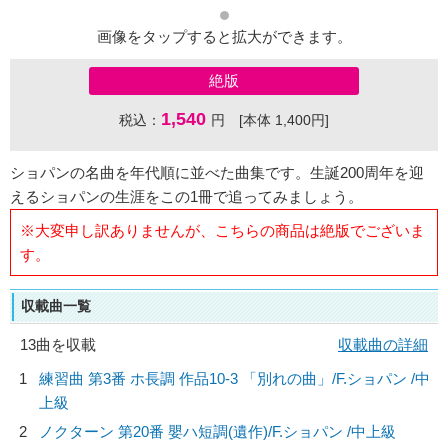
画像をタップすると拡大ができます。
絶版
1,540
税込：
円 [本体 1,400円]
ショパンの名曲を年代順に並べた曲集です。生誕200周年を迎
えるショパンの生涯をこの1冊で追ってみましょう。
※大変申し訳ありませんが、こちらの商品は絶版でございま
す。
収載曲一覧
13曲を収載
収載曲の詳細
1
練習曲 第3番 ホ長調 作品10-3 「別れの曲」/
F.ショパン
/中
上級
2
ノクターン 第20番 嬰ハ短調(遺作)/
F.ショパン
/中上級