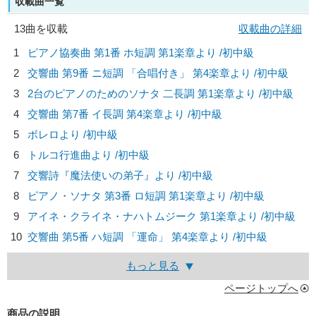
収載曲一覧
13曲を収載
収載曲の詳細
1
ピアノ協奏曲 第1番 ホ短調 第1楽章より /初中級
2
交響曲 第9番 ニ短調 「合唱付き」 第4楽章より /初中級
3
2台のピアノのためのソナタ 二長調 第1楽章より /初中級
4
交響曲 第7番 イ長調 第4楽章より /初中級
5
ボレロより /初中級
6
トルコ行進曲より /初中級
7
交響詩『魔法使いの弟子』より /初中級
8
ピアノ・ソナタ 第3番 ロ短調 第1楽章より /初中級
9
アイネ・クライネ・ナハトムジーク 第1楽章より /初中級
10
交響曲 第5番 ハ短調 「運命」 第4楽章より /初中級
もっと見る
ページトップへ
商品の説明