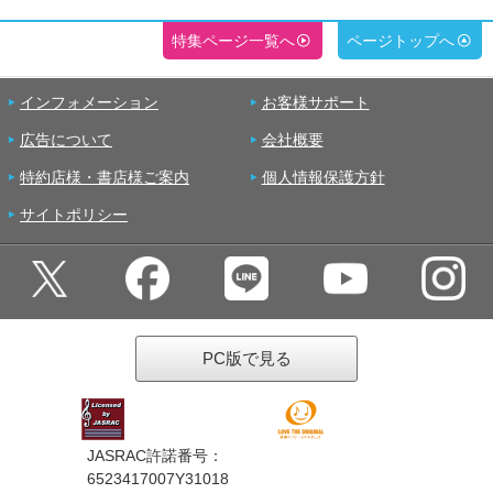
特集ページ一覧へ
ページトップへ
インフォメーション
お客様サポート
広告について
会社概要
特約店様・書店様ご案内
個人情報保護方針
サイトポリシー
PC版で見る
JASRAC許諾番号：
6523417007Y31018