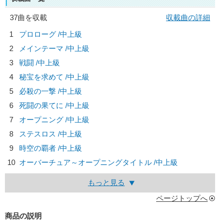
37曲を収載
収載曲の詳細
1
プロローグ /中上級
2
メインテーマ /中上級
3
戦闘 /中上級
4
秘宝を求めて /中上級
5
必殺の一撃 /中上級
6
死闘の果てに /中上級
7
オープニング /中上級
8
ステスロス /中上級
9
時空の覇者 /中上級
10
オーバーチュア～オープニングタイトル /中上級
もっと見る
ページトップへ
商品の説明