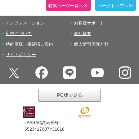
特集ページ一覧へ
ページトップへ
インフォメーション
お客様サポート
広告について
会社概要
特約店様・書店様ご案内
個人情報保護方針
サイトポリシー
PC版で見る
JASRAC許諾番号：
6523417007Y31018