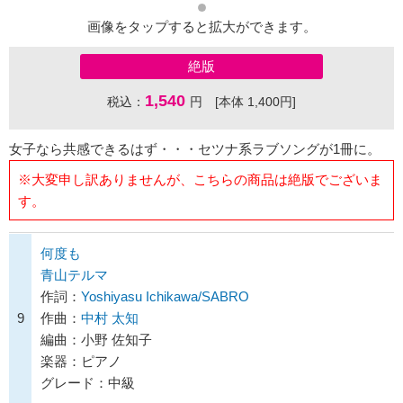
画像をタップすると拡大ができます。
絶版
1,540
税込：
円 [本体 1,400円]
女子なら共感できるはず・・・セツナ系ラブソングが1冊に。
※大変申し訳ありませんが、こちらの商品は絶版でございま
す。
何度も
青山テルマ
作詞：
Yoshiyasu Ichikawa/SABRO
9
作曲：
中村 太知
編曲：小野 佐知子
楽器：ピアノ
グレード：中級