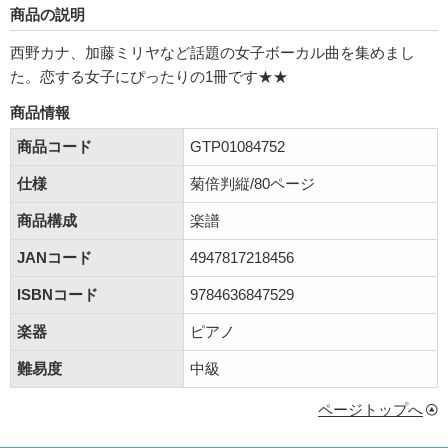
商品の説明
西野カナ、加藤ミリヤなど話題の女子ボーカル曲を集めまし
た。恋する女子にぴったりの1冊です★★
商品情報
商品コード
GTP01084752
仕様
菊倍判縦/80ページ
商品構成
楽譜
JANコード
4947817218456
ISBNコード
9784636847529
楽器
ピアノ
難易度
中級
ページトップへ