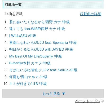
収載曲一覧
14曲を収載
収載曲の詳細
1
君に会いたくなるから/
西野 カナ
/中級
2
遠くても feat.WISE/
西野 カナ
/中級
3
I WILL/
AZU
/中級
4
素直になれたら/
JUJU feat. Spontania
/中級
5
明日がくるなら/
JUJU with JAY'ED
/中級
6
My Best Of My Life/
Superfly
/中級
7
Butterfly/
木村 カエラ
/中級
8
そばにいるね/
青山テルマ feat. SoulJa
/中級
9
何度も/
青山テルマ
/中級
10
キミが好きで/
Lil'B
/中級
もっと見る
ページトップへ