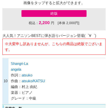
画像をタップすると拡大ができます。
絶版
2,200
税込：
円 [本体 2,000円]
大人気！アニソンBESTに弾き語りバージョン登場(゜∀゜)
※大変申し訳ありませんが、こちらの商品は絶版でございま
す。
Shangri-La
angela
作詞：
atsuko
10
作曲：
atsuko/KATSU
編曲：村上 由紀
楽器：ピアノ
グレード：中級