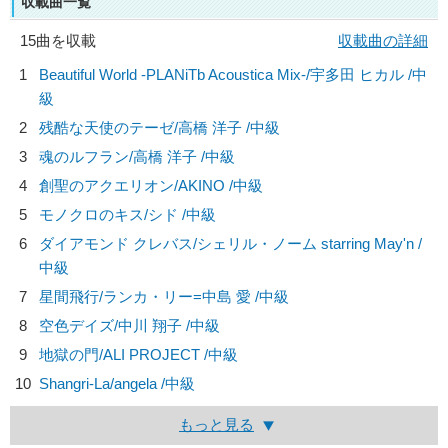
収載曲一覧
15曲を収載
収載曲の詳細
1
Beautiful World -PLANiTb Acoustica Mix-/
宇多田 ヒカル
/中
級
2
残酷な天使のテーゼ/
高橋 洋子
/中級
3
魂のルフラン/
高橋 洋子
/中級
4
創聖のアクエリオン/
AKINO
/中級
5
モノクロのキス/
シド
/中級
6
ダイアモンド クレバス/
シェリル・ノーム starring May'n
/
中級
7
星間飛行/
ランカ・リー=中島 愛
/中級
8
空色デイズ/
中川 翔子
/中級
9
地獄の門/
ALI PROJECT
/中級
10
Shangri-La/
angela
/中級
もっと見る