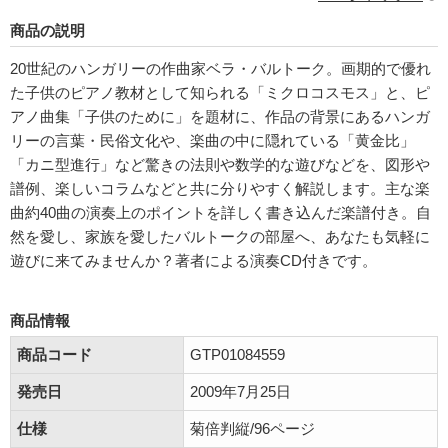
商品の説明
20世紀のハンガリーの作曲家ベラ・バルトーク。画期的で優れ
た子供のピアノ教材として知られる「ミクロコスモス」と、ピ
アノ曲集「子供のために」を題材に、作品の背景にあるハンガ
リーの言葉・民俗文化や、楽曲の中に隠れている「黄金比」
「カニ型進行」など驚きの法則や数学的な遊びなどを、図形や
譜例、楽しいコラムなどと共に分りやすく解説します。主な楽
曲約40曲の演奏上のポイントを詳しく書き込んだ楽譜付き。自
然を愛し、家族を愛したバルトークの部屋へ、あなたも気軽に
遊びに来てみませんか？著者による演奏CD付きです。
商品情報
商品コード
GTP01084559
発売日
2009年7月25日
仕様
菊倍判縦/96ページ