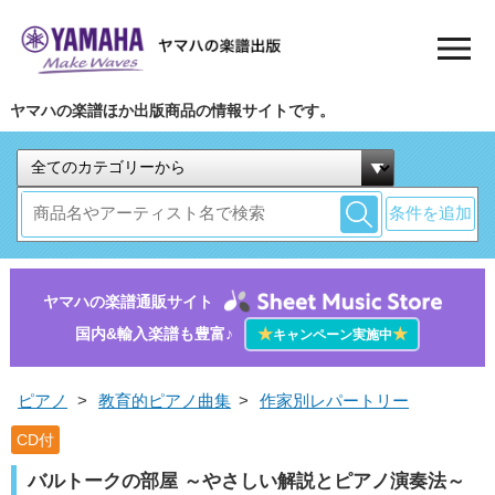
ヤマハの楽譜ほか出版商品の情報サイトです。
条件を追加
ヤマハの楽譜通販サイト
国内&輸入楽譜も豊富♪
★
★
キャンペーン実施中
ピアノ
>
教育的ピアノ曲集
>
作家別レパートリー
CD付
バルトークの部屋 ～やさしい解説とピアノ演奏法～