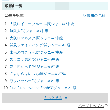
収載曲一覧
15曲を収載
収載曲の詳細
1
大阪レイニーブルース/
関ジャニ∞
/中級
2
無限大/
関ジャニ∞
/中級
3
大阪ロマネスク/
関ジャニ∞
/中級
4
関風ファイティング/
関ジャニ∞
/中級
5
未来の向こうへ/
関ジャニ∞
/中級
6
ズッコケ男道/
関ジャニ∞
/中級
7
愛に向かって/
関ジャニ∞
/中級
8
さよならはいつも/
関ジャニ∞
/中級
9
ワッハッハー/
関ジャニ∞
/中級
10
fuka-fuka Love the Earth/
関ジャニ∞
/中級
もっと見る
ページトップへ