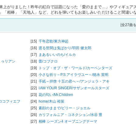
来上がりました！昨年の紅白で話題になった「愛のままで…」やフィギュア
」「相棒」「天地人」など、どれを弾いてもお楽しみいただけること間違い
[全27曲
[15]
千年恋歌/
東方神起
[16]
渡る世間は鬼ばかり/
羽田 健太郎
[17]
まあるいいのち/
イルカ
トゥリアン
[18]
蕾/
コブクロ
[19]
トップ・オブ・ザ・ワールド/
カーペンターズ
[20]
小さな祈り～P.S.アイラヴユー～/
徳永 英明
[21]
手紙～拝啓 十五の君へ～/
アンジェラ・アキ
[22]
I AM YOUR SINGER/
サザンオールスターズ
[23]
花の匂い/
Mr.Children
プロコフィエフ
[24]
home/
木山 裕策
[25]
素顔のままで/
ビリー・ジョエル
[26]
カリフォルニア・コネクション/
水谷 豊
[27]
相棒 シーズン4 オープニングテーマ