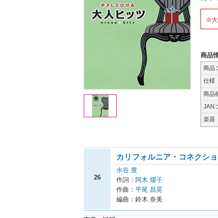
※大
商品
商品
仕様
商品
JAN
楽器
カリフォルニア・コネクショ
水谷 豊
26
作詞：
阿木 燿子
作曲：
平尾 昌晃
編曲：鈴木 奈美