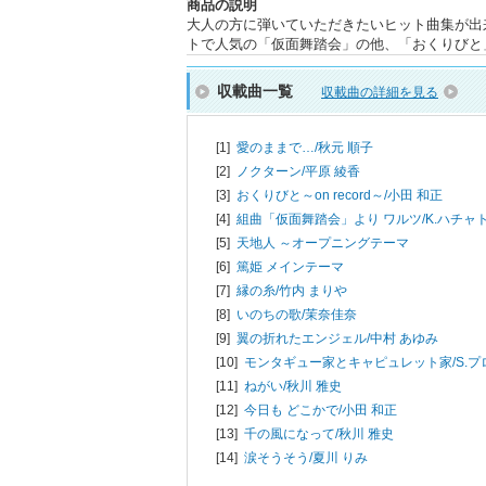
商品の説明
大人の方に弾いていただきたいヒット曲集が出
トで人気の「仮面舞踏会」の他、「おくりびと
収載曲一覧
収載曲の詳細を見る
[1]
愛のままで…/
秋元 順子
[2]
ノクターン/
平原 綾香
[3]
おくりびと～on record～/
小田 和正
[4]
組曲「仮面舞踏会」より ワルツ/
K.ハチャ
[5]
天地人 ～オープニングテーマ
[6]
篤姫 メインテーマ
[7]
縁の糸/
竹内 まりや
[8]
いのちの歌/
茉奈佳奈
[9]
翼の折れたエンジェル/
中村 あゆみ
[10]
モンタギュー家とキャピュレット家/
S.
[11]
ねがい/
秋川 雅史
[12]
今日も どこかで/
小田 和正
[13]
千の風になって/
秋川 雅史
[14]
涙そうそう/
夏川 りみ