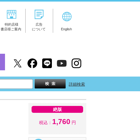
特約店様
広告
書店様ご案内
について
English
詳細検索
絶版
1,760
税込：
円