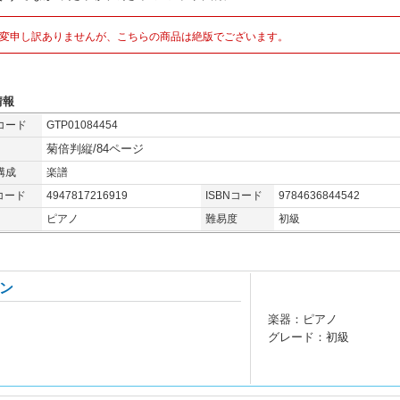
変申し訳ありませんが、こちらの商品は絶版でございます。
情報
コード
GTP01084454
菊倍判縦/84ページ
構成
楽譜
コード
4947817216919
ISBNコード
9784636844542
ピアノ
難易度
初級
ン
楽器：ピアノ
グレード：初級