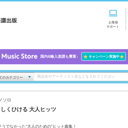
お客様
サポート
★
★
国内&輸入楽譜も豊富♪
キャンペーン実施中
てのカテゴリー
ノソロ
しくひける 大人ヒッツ
そうでなかった“大人のための”ヒット曲集！