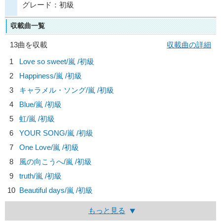
グレード：初級
収載曲一覧
13曲を収載
収載曲の詳細
1
Love so sweet/
嵐
/初級
2
Happiness/
嵐
/初級
3
キャラメル・ソング/
嵐
/初級
4
Blue/
嵐
/初級
5
虹/
嵐
/初級
6
YOUR SONG/
嵐
/初級
7
One Love/
嵐
/初級
8
風の向こうへ/
嵐
/初級
9
truth/
嵐
/初級
10
Beautiful days/
嵐
/初級
もっと見る