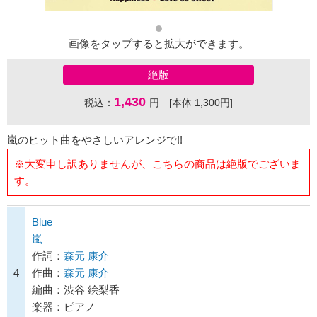
画像をタップすると拡大ができます。
絶版
1,430
税込：
円 [本体 1,300円]
嵐のヒット曲をやさしいアレンジで!!
※大変申し訳ありませんが、こちらの商品は絶版でございま
す。
Blue
嵐
作詞：
森元 康介
4
作曲：
森元 康介
編曲：渋谷 絵梨香
楽器：ピアノ