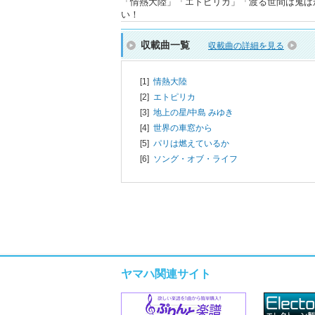
「情熱大陸」「エトピリカ」「渡る世間は鬼ば
い！
収載曲一覧
収載曲の詳細を見る
[1]
情熱大陸
[2]
エトピリカ
[3]
地上の星/
中島 みゆき
[4]
世界の車窓から
[5]
パリは燃えているか
[6]
ソング・オブ・ライフ
ヤマハ関連サイト