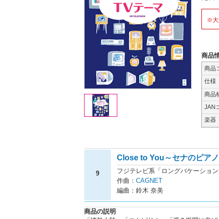
※大
商品
商品
仕様
商品
JAN
楽器
Close to You～セナのピアノ
フジテレビ系「ロングバケーション
9
作曲：
CAGNET
編曲：鈴木 奈美
商品の説明