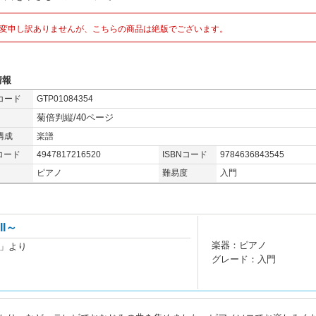
変申し訳ありませんが、こちらの商品は絶版でございます。
情報
コード
GTP01084354
菊倍判縦/40ページ
構成
楽譜
コード
4947817216520
ISBNコード
9784636843545
ピアノ
難易度
入門
II～
楽器：ピアノ
」より
グレード：入門