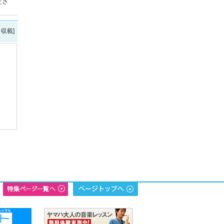
ださ
を収載]