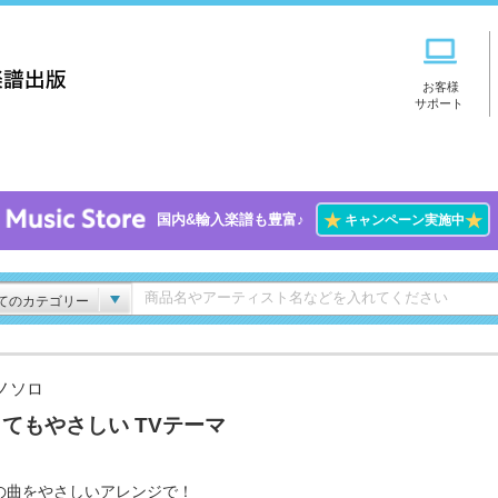
お客様
サポート
★
★
国内&輸入楽譜も豊富♪
キャンペーン実施中
てのカテゴリー
ノソロ
てもやさしい TVテーマ
の曲をやさしいアレンジで！