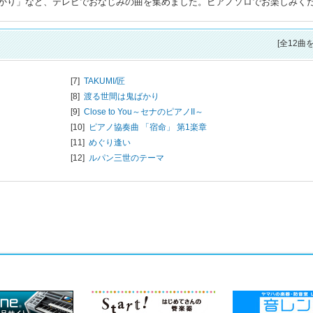
かり」など、テレビでおなじみの曲を集めました。ピアノソロでお楽しみく
[全12曲
[7]
TAKUMI/匠
[8]
渡る世間は鬼ばかり
[9]
Close to You～セナのピアノII～
[10]
ピアノ協奏曲 「宿命」 第1楽章
[11]
めぐり逢い
[12]
ルパン三世のテーマ