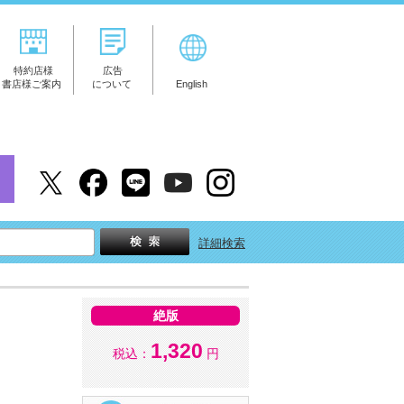
特約店様
広告
書店様ご案内
について
English
詳細検索
絶版
1,320
税込：
円