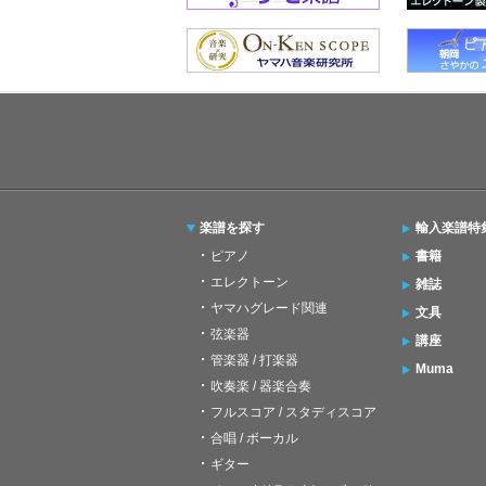
楽譜を探す
輸入楽譜特
ピアノ
書籍
エレクトーン
雑誌
ヤマハグレード関連
文具
弦楽器
講座
管楽器 / 打楽器
Muma
吹奏楽 / 器楽合奏
フルスコア / スタディスコア
合唱 / ボーカル
ギター