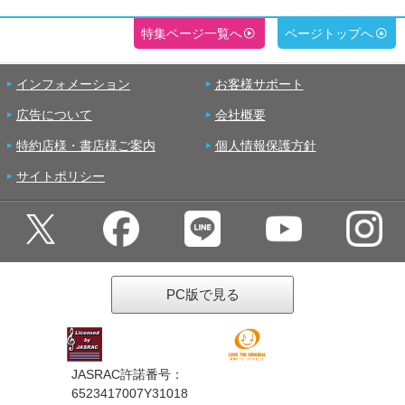
特集ページ一覧へ
ページトップへ
インフォメーション
お客様サポート
広告について
会社概要
特約店様・書店様ご案内
個人情報保護方針
サイトポリシー
PC版で見る
JASRAC許諾番号：
6523417007Y31018