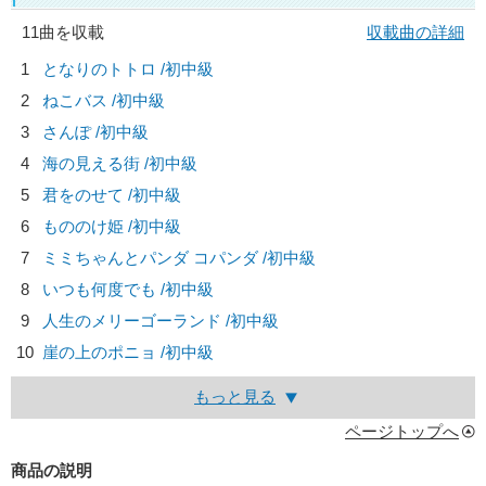
11曲を収載
収載曲の詳細
1
となりのトトロ /初中級
2
ねこバス /初中級
3
さんぽ /初中級
4
海の見える街 /初中級
5
君をのせて /初中級
6
もののけ姫 /初中級
7
ミミちゃんとパンダ コパンダ /初中級
8
いつも何度でも /初中級
9
人生のメリーゴーランド /初中級
10
崖の上のポニョ /初中級
もっと見る
ページトップへ
商品の説明