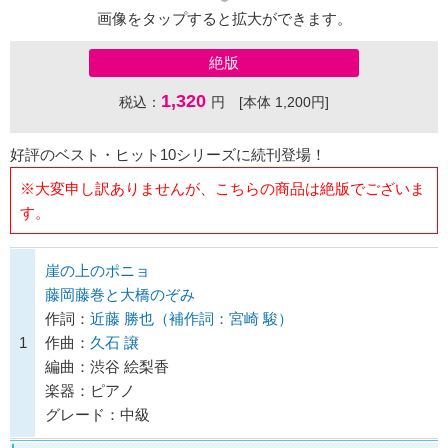
画像をタップすると拡大ができます。
絶版
1,320
税込：
円 [本体 1,200円]
好評のベスト・ヒット10シリーズに続刊登場！
※大変申し訳ありませんが、こちらの商品は絶版でございま
す。
崖の上のポニョ
藤岡藤巻と大橋のぞみ
作詞：
近藤 勝也（補作詞：宮崎 駿）
1
作曲：
久石 譲
編曲：渋谷 絵梨香
楽器：ピアノ
グレード：中級