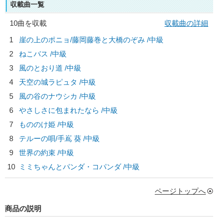
収載曲一覧
10曲を収載
収載曲の詳細
1
崖の上のポニョ/
藤岡藤巻と大橋のぞみ
/中級
2
ねこバス /中級
3
風のとおり道 /中級
4
天空の城ラピュタ /中級
5
風の谷のナウシカ /中級
6
やさしさに包まれたなら /中級
7
もののけ姫 /中級
8
テルーの唄/
手嶌 葵
/中級
9
世界の約束 /中級
10
ミミちゃんとパンダ・コパンダ /中級
ページトップへ
商品の説明