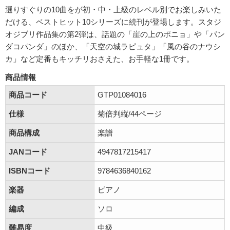
選りすぐりの10曲をが初・中・上級のレベル別でお楽しみいた
だける、ベストヒット10シリーズに続刊が登場します。スタジ
オジブリ作品集の第2弾は、話題の「崖の上のポニョ」や「パン
ダコパンダ」のほか、「天空の城ラピュタ」「風の谷のナウシ
カ」など定番もキッチリおさえた、お手軽な1冊です。
商品情報
商品コード
GTP01084016
仕様
菊倍判縦/44ページ
商品構成
楽譜
JANコード
4947817215417
ISBNコード
9784636840162
楽器
ピアノ
編成
ソロ
難易度
中級