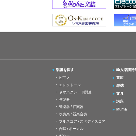
楽譜を探す
輸入楽譜特
ピアノ
書籍
エレクトーン
雑誌
ヤマハグレード関連
文具
弦楽器
講座
管楽器 / 打楽器
Muma
吹奏楽 / 器楽合奏
フルスコア / スタディスコア
合唱 / ボーカル
ギター