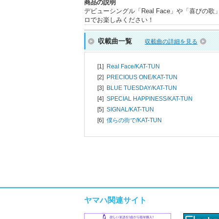
商品の説明
デビューシングル「Real Face」や「喜びの
ロでお楽しみください！
収載曲一覧
収載曲の詳細を見る
[1]
Real Face/
KAT-TUN
[2]
PRECIOUS ONE/
KAT-TUN
[3]
BLUE TUESDAY/
KAT-TUN
[4]
SPECIAL HAPPINESS/
KAT-TUN
[5]
SIGNAL/
KAT-TUN
[6]
僕らの街で/
KAT-TUN
ヤマハ関連サイト