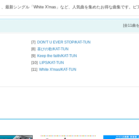
歌」、最新シングル「White X'mas」など、人気曲を集めたお得な曲集です。ピ
[全11曲
[7]
DON'T U EVER STOP/
KAT-TUN
[8]
喜びの歌/
KAT-TUN
[9]
Keep the faith/
KAT-TUN
[10]
LIPS/
KAT-TUN
[11]
White X'mas/
KAT-TUN