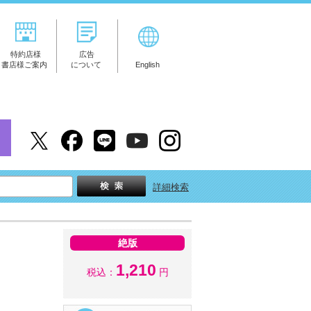
特約店様
広告
書店様ご案内
について
English
詳細検索
絶版
1,210
税込：
円