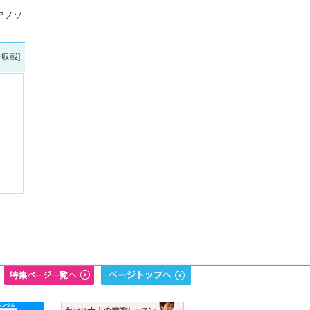
アノソ
を収載]