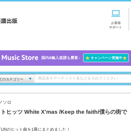
お客様
サポート
★
★
国内&輸入楽譜も豊富♪
キャンペーン実施中
てのカテゴリー
ノソロ
ヒッツ White X'mas /Keep the faith/僕らの街で
T-TUNのヒット曲を1冊にまとめました！