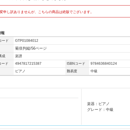
変申し訳ありませんが、こちらの商品は絶版でございます。
情報
コード
GTP01084012
菊倍判縦/56ページ
構成
楽譜
コード
4947817215387
ISBNコード
9784636840124
ピアノ
難易度
中級
楽器：ピアノ
グレード：中級