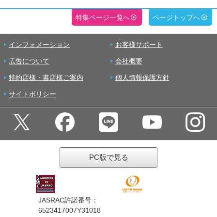
特集ページ一覧へ
ページトップへ
インフォメーション
お客様サポート
広告について
会社概要
特約店様・書店様ご案内
個人情報保護方針
サイトポリシー
PC版で見る
JASRAC許諾番号：
6523417007Y31018