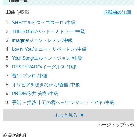
収載曲一覧
18曲を収載
収載曲の詳細
1
SHE/
エルビス・コステロ
/中級
2
THE ROSE/
ベット・ミドラー
/中級
3
Imagine/
ジョン・レノン
/中級
4
Lovin' You/
ミニー・リパートン
/中級
5
Your Song/
エルトン・ジョン
/中級
6
DESPERADO/
イーグルス
/中級
7
蕾/
コブクロ
/中級
8
オリビアを聴きながら/
杏里
/中級
9
PRIDE/
今井 美樹
/中級
10
手紙 ～拝啓 十五の君へ～/
アンジェラ・アキ
/中級
もっと見る
ページトップへ
商品の説明