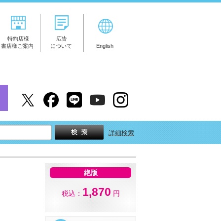
特約店様
広告
書店様ご案内
について
English
詳細検索
絶版
1,870
税込：
円