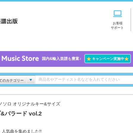
お客様
サポート
★
★
国内&輸入楽譜も豊富♪
キャンペーン実施中
てのカテゴリー
ノソロ オリジナルキー&サイズ
&バラード vol.2
・人気曲を集めました!!