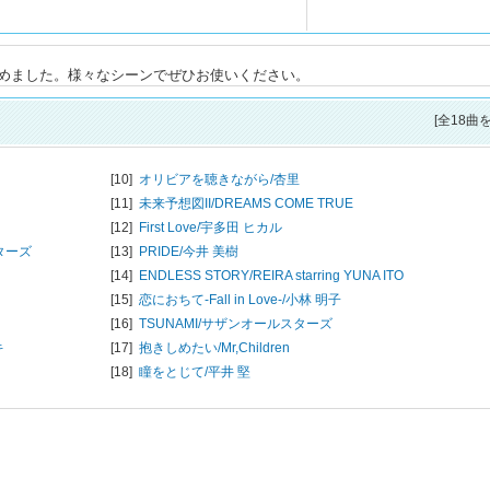
めました。様々なシーンでぜひお使いください。
[全18曲
[10]
オリビアを聴きながら/
杏里
[11]
未来予想図II/
DREAMS COME TRUE
[12]
First Love/
宇多田 ヒカル
ターズ
[13]
PRIDE/
今井 美樹
[14]
ENDLESS STORY/
REIRA starring YUNA ITO
[15]
恋におちて-Fall in Love-/
小林 明子
[16]
TSUNAMI/
サザンオールスターズ
キ
[17]
抱きしめたい/
Mr,Children
[18]
瞳をとじて/
平井 堅