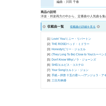
編曲：川田 千春
商品の説明
洋楽・邦楽両方の中から、定番曲や人気曲を集
収載曲一覧
収載曲の詳細を見る
[1]
Lovin' You/
ミニー・リパートン
[2]
THE ROSE/
ベッド・ミドラー
[3]
Honesty/
ビリー・ジョエル
[4]
(They Long To Be) Close to You/
カーペン
[5]
Don't Know Why/
ノラ・ジョーンズ
[6]
SHE/
エルビス・コステロ
[7]
Your Song/
エルトン・ジョン
[8]
手紙～拝啓 十五の君へ～/
アンジェラ・ア
[9]
三日月/
絢香