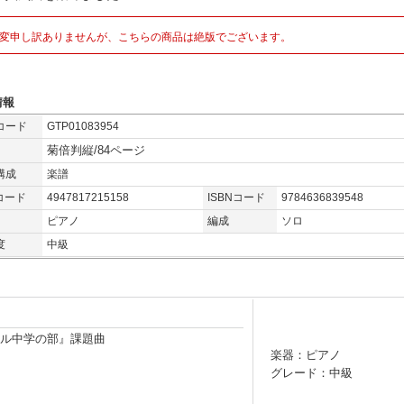
変申し訳ありませんが、こちらの商品は絶版でございます。
情報
コード
GTP01083954
菊倍判縦/84ページ
構成
楽譜
コード
4947817215158
ISBNコード
9784636839548
ピアノ
編成
ソロ
度
中級
ール中学の部』課題曲
楽器：ピアノ
グレード：中級