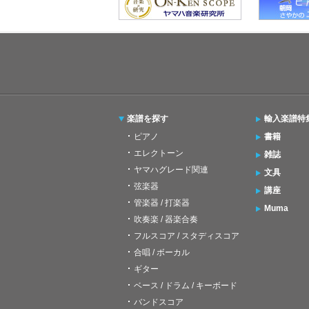
楽譜を探す
輸入楽譜特
ピアノ
書籍
エレクトーン
雑誌
ヤマハグレード関連
文具
弦楽器
講座
管楽器 / 打楽器
Muma
吹奏楽 / 器楽合奏
フルスコア / スタディスコア
合唱 / ボーカル
ギター
ベース / ドラム / キーボード
バンドスコア