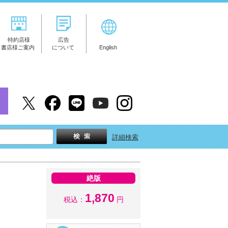
特約店様
広告
書店様ご案内
について
English
詳細検索
絶版
1,870
税込：
円