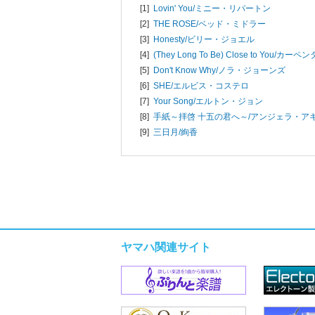
[1]
Lovin' You/
ミニー・リパートン
[2]
THE ROSE/
ベッド・ミドラー
[3]
Honesty/
ビリー・ジョエル
[4]
(They Long To Be) Close to You/
カーペン
[5]
Don't Know Why/
ノラ・ジョーンズ
[6]
SHE/
エルビス・コステロ
[7]
Your Song/
エルトン・ジョン
[8]
手紙～拝啓 十五の君へ～/
アンジェラ・ア
[9]
三日月/
絢香
ヤマハ関連サイト