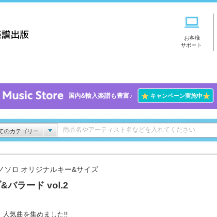
お客様
サポート
★
★
国内&輸入楽譜も豊富♪
キャンペーン実施中
てのカテゴリー
ノソロ オリジナルキー&サイズ
&バラード vol.2
・人気曲を集めました!!