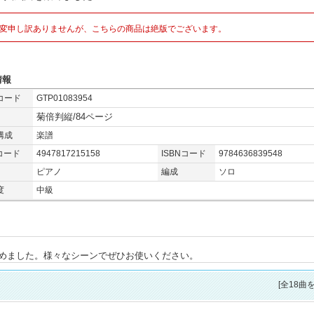
変申し訳ありませんが、こちらの商品は絶版でございます。
情報
コード
GTP01083954
菊倍判縦/84ページ
構成
楽譜
コード
4947817215158
ISBNコード
9784636839548
ピアノ
編成
ソロ
度
中級
めました。様々なシーンでぜひお使いください。
[全18曲