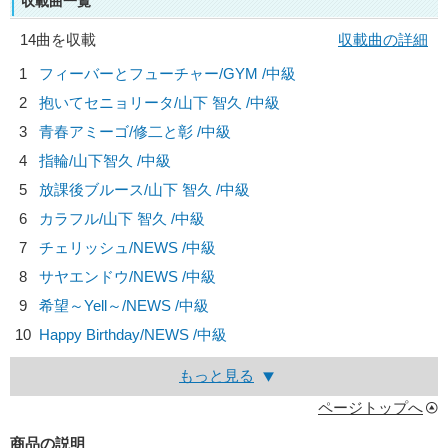
収載曲一覧
14曲を収載
収載曲の詳細
1
フィーバーとフューチャー/
GYM
/中級
2
抱いてセニョリータ/
山下 智久
/中級
3
青春アミーゴ/
修二と彰
/中級
4
指輪/
山下智久
/中級
5
放課後ブルース/
山下 智久
/中級
6
カラフル/
山下 智久
/中級
7
チェリッシュ/
NEWS
/中級
8
サヤエンドウ/
NEWS
/中級
9
希望～Yell～/
NEWS
/中級
10
Happy Birthday/
NEWS
/中級
もっと見る
ページトップへ
商品の説明