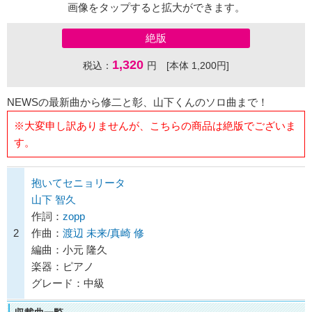
画像をタップすると拡大ができます。
絶版
1,320
税込：
円 [本体 1,200円]
NEWSの最新曲から修二と彰、山下くんのソロ曲まで！
※大変申し訳ありませんが、こちらの商品は絶版でございま
す。
抱いてセニョリータ
山下 智久
作詞：
zopp
2
作曲：
渡辺 未来/真崎 修
編曲：小元 隆久
楽器：ピアノ
グレード：中級