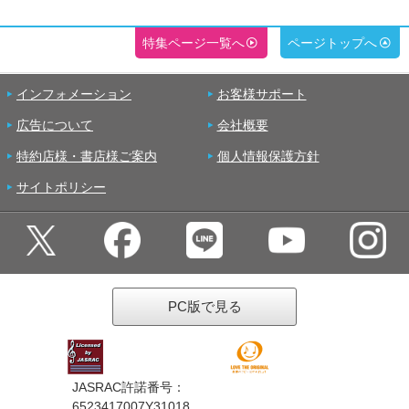
特集ページ一覧へ
ページトップへ
インフォメーション
お客様サポート
広告について
会社概要
特約店様・書店様ご案内
個人情報保護方針
サイトポリシー
PC版で見る
JASRAC許諾番号：
6523417007Y31018