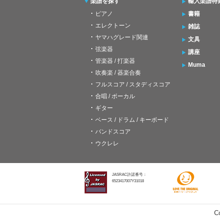
楽譜を探す
輸入楽譜特
ピアノ
書籍
エレクトーン
雑誌
ヤマハグレード関連
文具
弦楽器
講座
管楽器 / 打楽器
Muma
吹奏楽 / 器楽合奏
フルスコア / スタディスコア
合唱 / ボーカル
ギター
ベース / ドラム / キーボード
バンドスコア
ウクレレ
JASRAC許諾番号：
6523417007Y31018
C