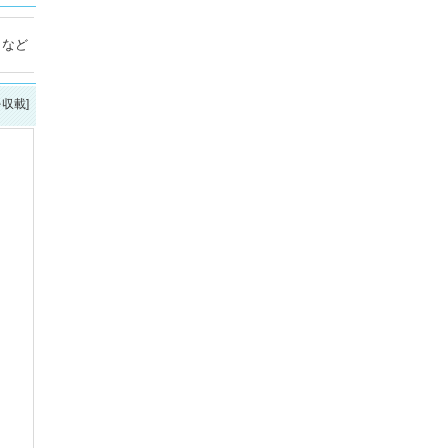
」など
を収載]