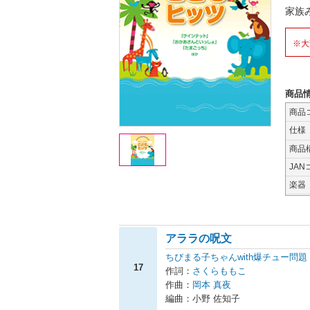
家族
※大
商品
商品
仕様
商品
JAN
楽器
アララの呪文
ちびまる子ちゃんwith爆チュー問題
17
作詞：
さくらももこ
作曲：
岡本 真夜
編曲：小野 佐知子