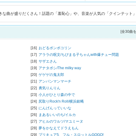
好きな曲が盛りだくさん！話題の「羞恥心」や、音楽が人気の「クインテット
。
[全30曲
[16]
おどるポンポコリン
[17]
アララの呪文/
ちびまる子ちゃんwith爆チュー問題
[18]
サザエさん
[19]
アナタボシ/
The milky way
[20]
ゲゲゲの鬼太郎
[21]
アンパンマンマーチ
[22]
勇気りんりん
[23]
小人がひとり森の中で
[24]
尻取りRock'n Roll/
横浜銀蝿
[25]
にんげんっていいな
[26]
まあるいいのち/
イルカ
[27]
アヒルのワルツ/
マユミーヌ
[28]
夢をかなえてドラえもん
[29]
プリキュア5、フル・スロットルGOGO!