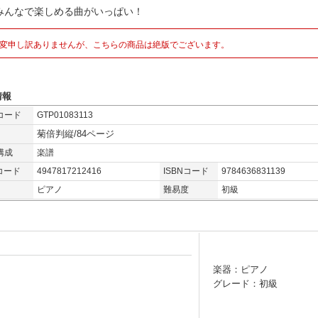
みんなで楽しめる曲がいっぱい！
変申し訳ありませんが、こちらの商品は絶版でございます。
情報
コード
GTP01083113
菊倍判縦/84ページ
構成
楽譜
コード
4947817212416
ISBNコード
9784636831139
ピアノ
難易度
初級
楽器：ピアノ
グレード：初級