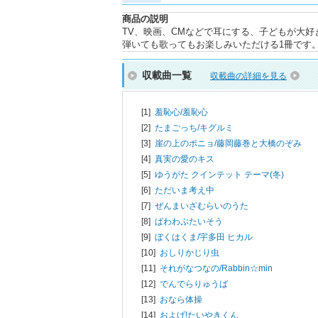
商品の説明
TV、映画、CMなどで耳にする、子どもが大
弾いても歌ってもお楽しみいただける1冊です
収載曲一覧
収載曲の詳細を見る
[1]
羞恥心/
羞恥心
[2]
たまごっち/
キグルミ
[3]
崖の上のポニョ/
藤岡藤巻と大橋のぞみ
[4]
真実の愛のキス
[5]
ゆうがた クインテット テーマ(冬)
[6]
ただいま考え中
[7]
ぜんまいざむらいのうた
[8]
ぱわわぷたいそう
[9]
ぼくはくま/
宇多田 ヒカル
[10]
おしりかじり虫
[11]
それがなつなの/
Rabbin☆min
[12]
でんでらりゅうば
[13]
おなら体操
[14]
およげ!たいやきくん