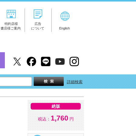
特約店様
広告
書店様ご案内
について
English
詳細検索
絶版
1,760
税込：
円