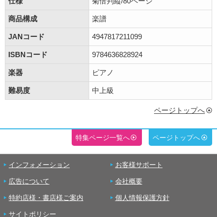
仕様
菊倍判縦/80ページ
商品構成
楽譜
JANコード
4947817211099
ISBNコード
9784636828924
楽器
ピアノ
難易度
中上級
ページトップへ
特集ページ一覧へ
ページトップへ
インフォメーション
お客様サポート
広告について
会社概要
特約店様・書店様ご案内
個人情報保護方針
サイトポリシー