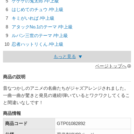
5
ゲゲゲの鬼太郎 /中上級
6
はじめてのチュウ /中上級
7
キミがいれば /中上級
8
アタックNo.1のテーマ /中上級
9
ルパン三世のテーマ /中上級
10
忍者ハットリくん /中上級
もっと見る
ページトップへ
商品の説明
昔なつかしのアニメの名曲たちがジャズアレンジされました。
一曲一曲が驚きと発見の連続!弾いているとワクワクしてくるこ
と間違いなしです！
商品情報
商品コード
GTP01082892