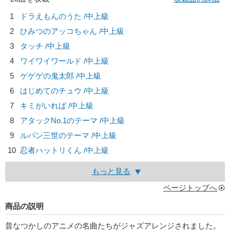
1
ドラえもんのうた /中上級
2
ひみつのアッコちゃん /中上級
3
タッチ /中上級
4
ワイワイワールド /中上級
5
ゲゲゲの鬼太郎 /中上級
6
はじめてのチュウ /中上級
7
キミがいれば /中上級
8
アタックNo.1のテーマ /中上級
9
ルパン三世のテーマ /中上級
10
忍者ハットリくん /中上級
もっと見る
ページトップへ
商品の説明
昔なつかしのアニメの名曲たちがジャズアレンジされました。