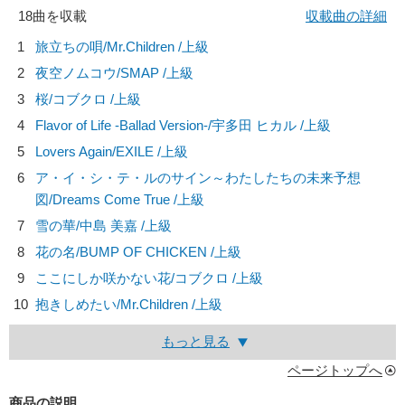
18曲を収載
収載曲の詳細
1
旅立ちの唄/
Mr.Children
/上級
2
夜空ノムコウ/
SMAP
/上級
3
桜/
コブクロ
/上級
4
Flavor of Life -Ballad Version-/
宇多田 ヒカル
/上級
5
Lovers Again/
EXILE
/上級
6
ア・イ・シ・テ・ルのサイン～わたしたちの未来予想
図/
Dreams Come True
/上級
7
雪の華/
中島 美嘉
/上級
8
花の名/
BUMP OF CHICKEN
/上級
9
ここにしか咲かない花/
コブクロ
/上級
10
抱きしめたい/
Mr.Children
/上級
もっと見る
ページトップへ
商品の説明