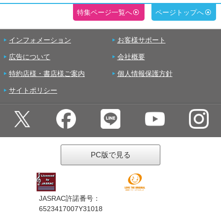
特集ページ一覧へ
ページトップへ
インフォメーション
お客様サポート
広告について
会社概要
特約店様・書店様ご案内
個人情報保護方針
サイトポリシー
PC版で見る
JASRAC許諾番号：
6523417007Y31018