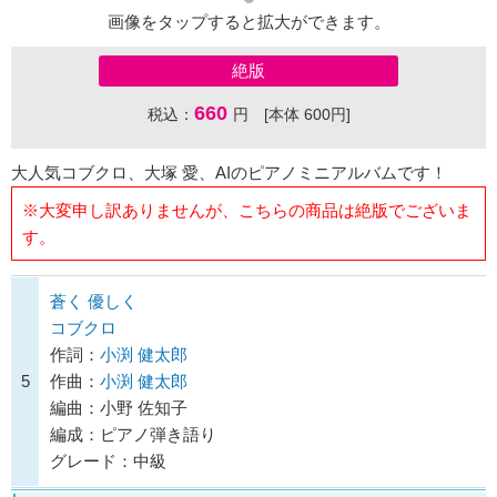
画像をタップすると拡大ができます。
絶版
660
税込：
円 [本体 600円]
大人気コブクロ、大塚 愛、AIのピアノミニアルバムです！
※大変申し訳ありませんが、こちらの商品は絶版でございま
す。
蒼く 優しく
コブクロ
作詞：
小渕 健太郎
5
作曲：
小渕 健太郎
編曲：小野 佐知子
編成：ピアノ弾き語り
グレード：中級