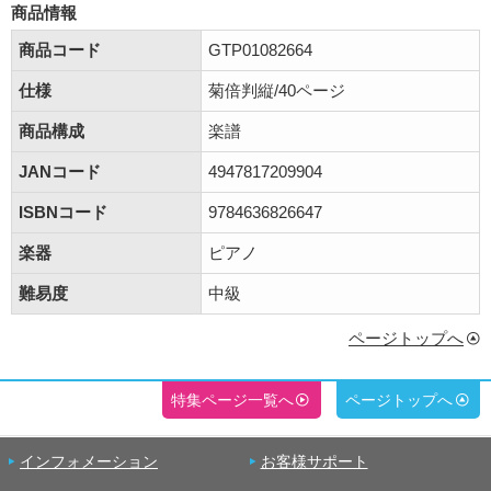
商品情報
商品コード
GTP01082664
仕様
菊倍判縦/40ページ
商品構成
楽譜
JANコード
4947817209904
ISBNコード
9784636826647
楽器
ピアノ
難易度
中級
ページトップへ
特集ページ一覧へ
ページトップへ
インフォメーション
お客様サポート