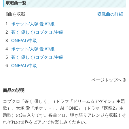
収載曲一覧
6曲を収載
収載曲の詳細
1
ポケット/
大塚 愛
/中級
2
蒼く 優しく/
コブクロ
/中級
3
ONE/
AI
/中級
4
ポケット/
大塚 愛
/中級
5
蒼く 優しく/
コブクロ
/中級
6
ONE/
AI
/中級
ページトップへ
商品の説明
コブクロ「蒼く 優しく」（ドラマ『ドリーム☆アゲイン』主題
歌）、大塚 愛「ポケット」、AI「ONE」（ドラマ『医龍2』主
題歌）の3曲入りです。各曲ソロ、弾き語りアレンジを収載！そ
れぞれの世界をピアノでお楽しみください。