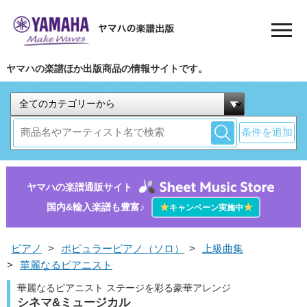
ヤマハの楽譜ほか出版商品の情報サイトです。
条件を追加
ヤマハの楽譜通販サイト
国内&輸入楽譜も豊富♪
★
★
キャンペーン実施中
ピアノ
>
ポピュラーピアノ（ソロ）
>
上級曲集
>
華麗なるピアニスト
華麗なるピアニスト ステージを彩る豪華アレンジ
シネマ&ミュージカル