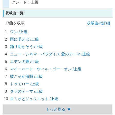
グレード：上級
収載曲一覧
17曲を収載
収載曲の詳細
1
ワン /上級
2
雨に唄えば /上級
3
踊り明かそう /上級
4
ニュー・シネマ・パラダイス 愛のテーマ /上級
5
エデンの東 /上級
6
マイ・ハート・ウィル・ゴー・オン /上級
7
彼こそが海賊 /上級
8
トゥモロー /上級
9
タラのテーマ /上級
10
ロミオとジュリエット /上級
もっと見る