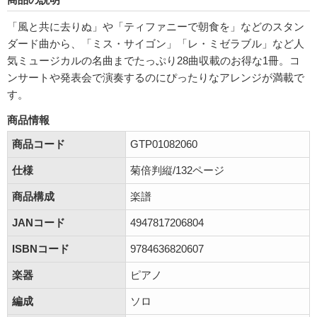
「風と共に去りぬ」や「ティファニーで朝食を」などのスタン
ダード曲から、「ミス・サイゴン」「レ・ミゼラブル」など人
気ミュージカルの名曲までたっぷり28曲収載のお得な1冊。コ
ンサートや発表会で演奏するのにぴったりなアレンジが満載で
す。
商品情報
商品コード
GTP01082060
仕様
菊倍判縦/132ページ
商品構成
楽譜
JANコード
4947817206804
ISBNコード
9784636820607
楽器
ピアノ
編成
ソロ