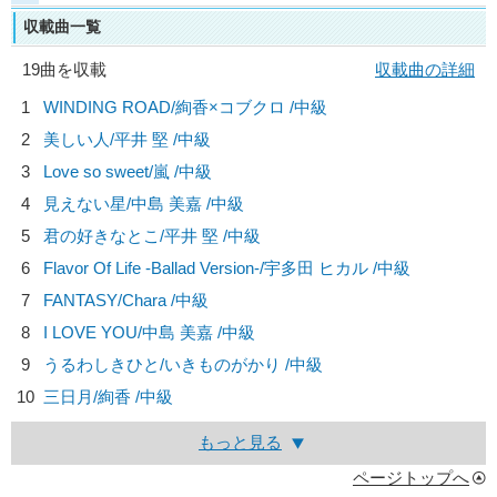
収載曲一覧
19曲を収載
収載曲の詳細
1
WINDING ROAD/
絢香×コブクロ
/中級
2
美しい人/
平井 堅
/中級
3
Love so sweet/
嵐
/中級
4
見えない星/
中島 美嘉
/中級
5
君の好きなとこ/
平井 堅
/中級
6
Flavor Of Life -Ballad Version-/
宇多田 ヒカル
/中級
7
FANTASY/
Chara
/中級
8
I LOVE YOU/
中島 美嘉
/中級
9
うるわしきひと/
いきものがかり
/中級
10
三日月/
絢香
/中級
もっと見る
ページトップへ