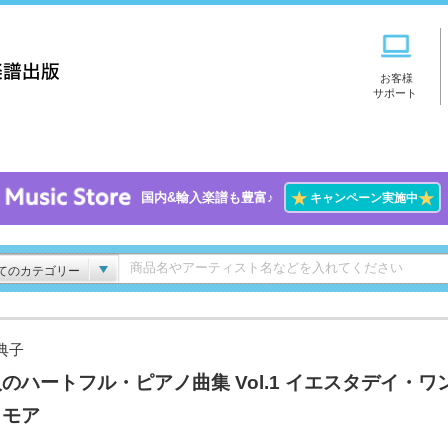
お客様
サポート
★
★
国内&輸入楽譜も豊富♪
キャンペーン実施中
てのカテゴリー
典子
のハートフル・ピアノ曲集 Vol.1 イエスタデイ・ワ
・モア