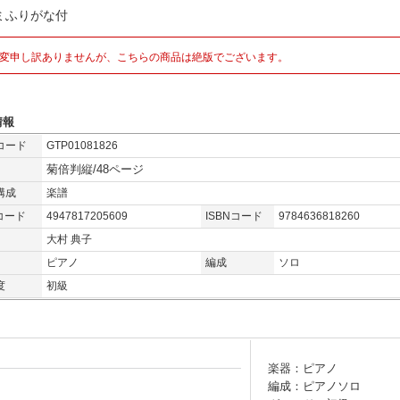
ミふりがな付
変申し訳ありませんが、こちらの商品は絶版でございます。
情報
コード
GTP01081826
菊倍判縦/48ページ
構成
楽譜
コード
4947817205609
ISBNコード
9784636818260
大村 典子
ピアノ
編成
ソロ
度
初級
楽器：ピアノ
編成：ピアノソロ