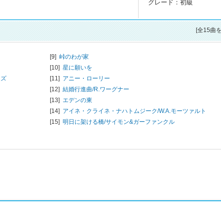
グレード：初級
[全15曲
[9]
峠のわが家
[10]
星に願いを
ーズ
[11]
アニー・ローリー
[12]
結婚行進曲/
R.ワーグナー
[13]
エデンの東
[14]
アイネ・クライネ・ナハトムジーク/
W.A.モーツァルト
[15]
明日に架ける橋/
サイモン&ガーファンクル