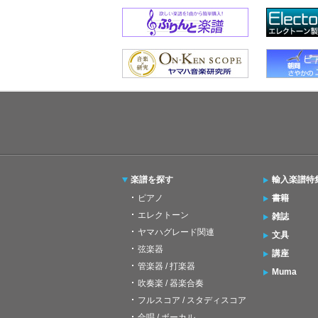
楽譜を探す
輸入楽譜特
ピアノ
書籍
エレクトーン
雑誌
ヤマハグレード関連
文具
弦楽器
講座
管楽器 / 打楽器
Muma
吹奏楽 / 器楽合奏
フルスコア / スタディスコア
合唱 / ボーカル