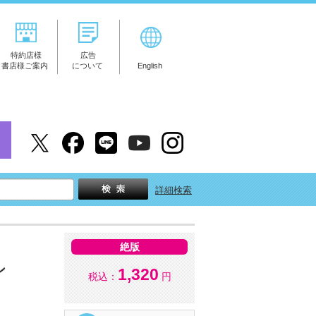
特約店様
広告
書店様ご案内
について
English
詳細検索
絶版
ン
1,320
税込：
円