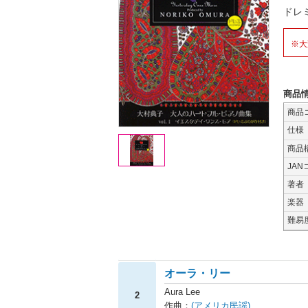
ドレ
※大
商品
商品
仕様
商品
JAN
著者
楽器
難易
オーラ・リー
Aura Lee
2
作曲：
(アメリカ民謡)