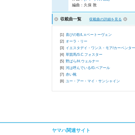
編曲：久保 敦
収載曲一覧
収載曲の詳細を見る
[1]
喜びの歌/
L.v.ベートーヴェン
[2]
オーラ・リー
[3]
イエスタデイ・ワンス・モア/
カーペンタ
[4]
草競馬/
S.C.フォスター
[5]
野ばら/
H.ウェルナー
[6]
河は呼んでいる/
G.ベアール
[7]
赤い靴
[8]
ユー・アー・マイ・サンシャイン
ヤマハ関連サイト