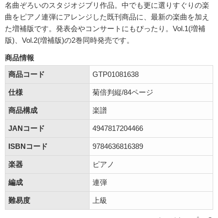
名曲ぞろいのスタジオジブリ作品。中でも更に選りすぐりの楽
曲をピアノ連弾にアレンジした既刊商品に、最新の楽曲を加え
た増補版です。発表会やコンサートにもぴったり。Vol.1(増補
版)、Vol.2(増補版)の2巻同時発売です。
商品情報
商品コード
GTP01081638
仕様
菊倍判縦/84ページ
商品構成
楽譜
JANコード
4947817204466
ISBNコード
9784636816389
楽器
ピアノ
編成
連弾
難易度
上級