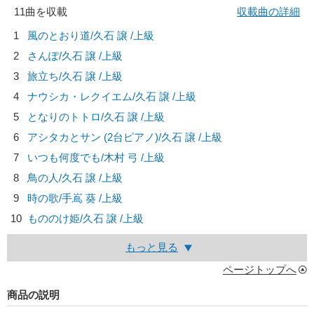
11曲を収載
収載曲の詳細
1
風のとおり道/
久石 譲
/上級
2
さんぽ/
久石 譲
/上級
3
旅立ち/
久石 譲
/上級
4
ナウシカ・レクイエム/
久石 譲
/上級
5
となりのトトロ/
久石 譲
/上級
6
アシタカとサン (2台ピアノ)/
久石 譲
/上級
7
いつも何度でも/
木村 弓
/上級
8
鳥の人/
久石 譲
/上級
9
時の歌/
手嶌 葵
/上級
10
もののけ姫/
久石 譲
/上級
もっと見る
ページトップへ
商品の説明