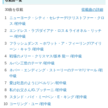
収載曲一覧
30曲を収載
収載曲の詳細
1
ニューヨーク・シティ・セレナーデ/
クリストファー・クロ
ス
/初中級
2
エンドレス・ラブ/
ダイアナ・ロス & ライオネル・リッチ
ー
/初中級
3
フラッシュダンス ～ホワット・ア・フィーリング/
アイリ
ーン・キャラ
/初中級
4
戦場のメリー・クリスマス/
坂本 龍一
/初中級
5
ルパン三世のテーマ /初中級
6
ネバー・エンディング・ストーリーのテーマ/
リマール
/初
中級
7
愛は吐息のように/
ベルリン
/初中級
8
私のお父さん/
G.プッチーニ
/初中級
9
スタンド・バイ・ミー/
ベン・E・キング
/初中級
10
コーリング・ユー /初中級