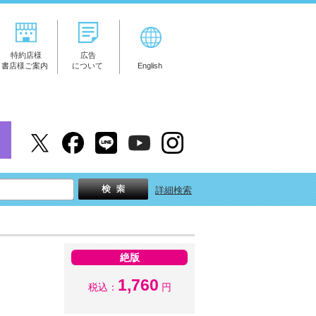
特約店様
広告
書店様ご案内
について
English
詳細検索
絶版
1,760
税込：
円