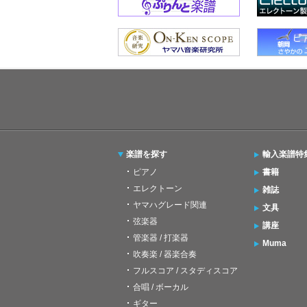
楽譜を探す
輸入楽譜特
ピアノ
書籍
エレクトーン
雑誌
ヤマハグレード関連
文具
弦楽器
講座
管楽器 / 打楽器
Muma
吹奏楽 / 器楽合奏
フルスコア / スタディスコア
合唱 / ボーカル
ギター