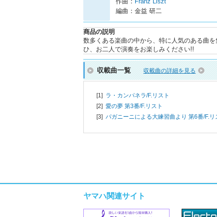
作曲：
Franz Liszt
編曲：金益 研二
商品の説明
数多くある楽曲の中から、特に人気のある曲を
ひ、お二人で演奏をお楽しみください!!
収載曲一覧
収載曲の詳細を見る
[1]
ラ・カンパネラ/
F.リスト
[2]
愛の夢 第3番/
F.リスト
[3]
パガニーニによる大練習曲より 第6番/
F.
ヤマハ関連サイト