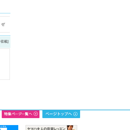
。ぜ
を収載]