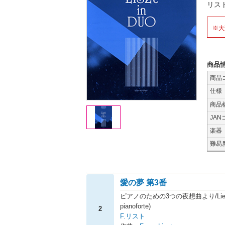
リス
※大
商品
商品
仕様
商品
JAN
楽器
難易
愛の夢 第3番
ピアノのための3つの夜想曲より/Liebestraum
pianoforte)
2
F.リスト