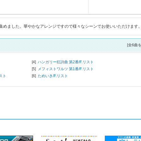
集めました。華やかなアレンジですので様々なシーンでお使いいただけます
[全6曲
[4]
ハンガリー狂詩曲 第2番/
F.リスト
[5]
メフィストワルツ 第1番/
F.リスト
リスト
[6]
ためいき/
F.リスト