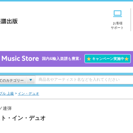
お客様
サポート
★
★
国内&輸入楽譜も豊富♪
キャンペーン実施中
てのカテゴリー
ブル 上級
>
イン・デュオ
ノ連弾
スト・イン・デュオ