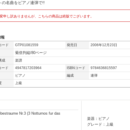
トの名曲をピアノ連弾で!!
変申し訳ありませんが、こちらの商品は絶版でございます。
情報
コード
GTP01081559
発売日
2006年12月23日
菊倍判縦/80ページ
構成
楽譜
コード
4947817203964
ISBNコード
9784636815597
ピアノ
編成
連弾
度
上級
e Nr.3 (3 Notturnos fur das
楽器：ピアノ
グレード：上級