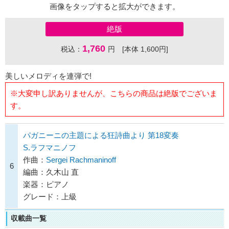
画像をタップすると拡大ができます。
絶版
1,760
税込：
円 [本体 1,600円]
美しいメロディを連弾で!
※大変申し訳ありませんが、こちらの商品は絶版でございま
す。
パガニーニの主題による狂詩曲より 第18変奏
S.ラフマニノフ
作曲：
Sergei Rachmaninoff
6
編曲：久木山 直
楽器：ピアノ
グレード：上級
収載曲一覧