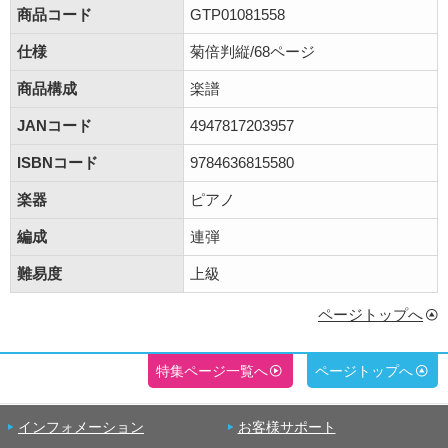
商品コード
GTP01081558
仕様
菊倍判縦/68ページ
商品構成
楽譜
JANコード
4947817203957
ISBNコード
9784636815580
楽器
ピアノ
編成
連弾
難易度
上級
ページトップへ
特集ページ一覧へ
ページトップへ
インフォメーション
お客様サポート