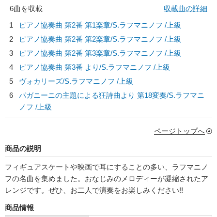
6曲を収載
収載曲の詳細
1
ピアノ協奏曲 第2番 第1楽章/
S.ラフマニノフ
/上級
2
ピアノ協奏曲 第2番 第2楽章/
S.ラフマニノフ
/上級
3
ピアノ協奏曲 第2番 第3楽章/
S.ラフマニノフ
/上級
4
ピアノ協奏曲 第3番 より/
S.ラフマニノフ
/上級
5
ヴォカリーズ/
S.ラフマニノフ
/上級
6
パガニーニの主題による狂詩曲より 第18変奏/
S.ラフマニ
ノフ
/上級
ページトップへ
商品の説明
フィギュアスケートや映画で耳にすることの多い、ラフマニノ
フの名曲を集めました。おなじみのメロディーが凝縮されたア
レンジです。ぜひ、お二人で演奏をお楽しみください!!
商品情報