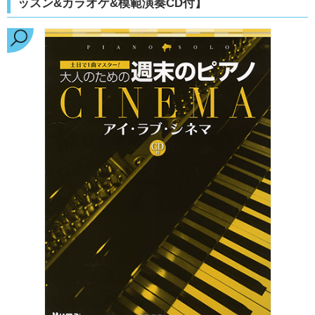
ッスン&カラオケ&模範演奏CD付】