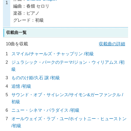
1
編曲：春畑 セロリ
楽器：ピアノ
グレード：初級
収載曲一覧
10曲を収載
収載曲の詳細
1
スマイル/
チャールズ・チャップリン
/初級
2
ジュラシック・パークのテーマ/
ジョン・ウィリアムス
/初
級
3
もののけ姫/
久石 譲
/初級
4
追憶 /初級
5
サウンド・オブ・サイレンス/
サイモン&ガーファンクル
/
初級
6
ニュー・シネマ・パラダイス /初級
7
オールウェイズ・ラブ・ユー/
ホイットニー・ヒューストン
/初級