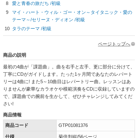
8
愛と青春の旅だち /初級
9
マイ・ハート・ウィル・ゴー・オン～タイタニック・愛の
テーマ～/
セリーヌ・ディオン
/初級
10
タラのテーマ /初級
ページトップへ
商品の説明
最初の4曲が「課題曲」。曲を右手と左手、更に部分に分けて、
丁寧にCDがガイドします。たった1ヶ月間であなたのレパート
リーは4曲に! また5～10曲目はレパートリー曲。レッスンはあ
りませんが豪華なカラオケや模範演奏をCDに収録していますの
で、課題曲での腕前を生かして、ぜひチャレンジしてみてくだ
さい!
商品情報
商品コード
GTP01081376
仕様
菊倍判縦/56ページ