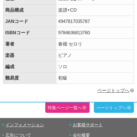
商品構成
楽譜+CD
JANコード
4947817035787
ISBNコード
9784636813760
著者
春畑 セロリ
楽器
ピアノ
編成
ソロ
難易度
初級
ページトップへ
特集ページ一覧へ
ページトップへ
インフォメーション
お客様サポート
広告について
会社概要