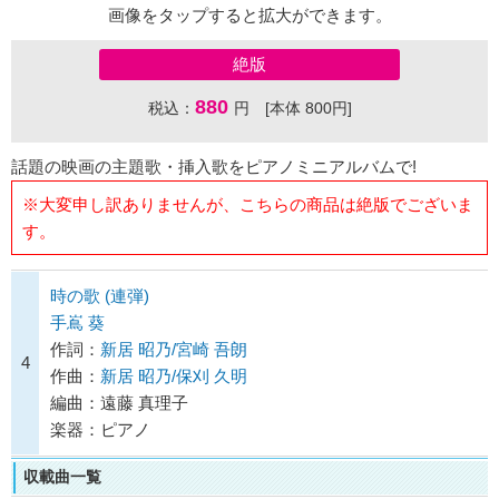
画像をタップすると拡大ができます。
絶版
880
税込：
円 [本体 800円]
話題の映画の主題歌・挿入歌をピアノミニアルバムで!
※大変申し訳ありませんが、こちらの商品は絶版でございま
す。
時の歌 (連弾)
手嶌 葵
作詞：
新居 昭乃/宮崎 吾朗
4
作曲：
新居 昭乃/保刈 久明
編曲：遠藤 真理子
楽器：ピアノ
収載曲一覧