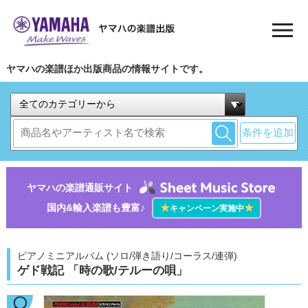
ヤマハの楽譜ほか出版商品の情報サイトです。
条件を追加
ヤマハの楽譜通販サイト
国内&輸入楽譜も豊富♪
★
★
キャンペーン実施中
ピアノミニアルバム (ソロ/弾き語り/コーラス/連弾)
ゲド戦記 「時の歌/テルーの唄」