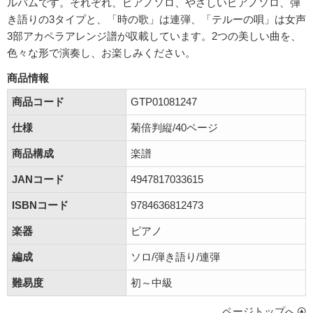
ルバムです。それぞれ、ピアノソロ、やさしいピアノソロ、弾
き語りの3タイプと、「時の歌」は連弾、「テルーの唄」は女声
3部アカペラアレンジ譜が収載しています。2つの美しい曲を、
色々な形で演奏し、お楽しみください。
商品情報
商品コード
GTP01081247
仕様
菊倍判縦/40ページ
商品構成
楽譜
JANコード
4947817033615
ISBNコード
9784636812473
楽器
ピアノ
編成
ソロ/弾き語り/連弾
難易度
初～中級
ページトップへ