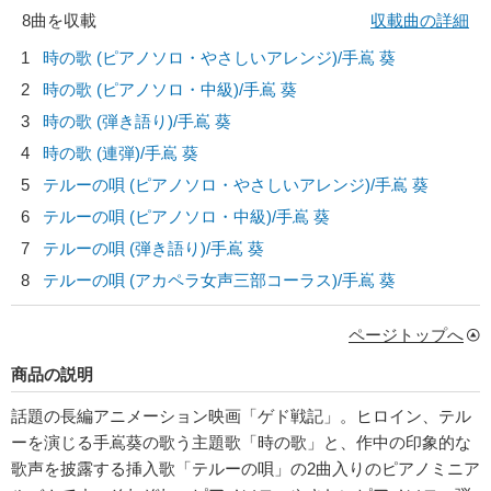
8曲を収載
収載曲の詳細
1
時の歌 (ピアノソロ・やさしいアレンジ)/
手嶌 葵
2
時の歌 (ピアノソロ・中級)/
手嶌 葵
3
時の歌 (弾き語り)/
手嶌 葵
4
時の歌 (連弾)/
手嶌 葵
5
テルーの唄 (ピアノソロ・やさしいアレンジ)/
手嶌 葵
6
テルーの唄 (ピアノソロ・中級)/
手嶌 葵
7
テルーの唄 (弾き語り)/
手嶌 葵
8
テルーの唄 (アカペラ女声三部コーラス)/
手嶌 葵
ページトップへ
商品の説明
話題の長編アニメーション映画「ゲド戦記」。ヒロイン、テル
ーを演じる手嶌葵の歌う主題歌「時の歌」と、作中の印象的な
歌声を披露する挿入歌「テルーの唄」の2曲入りのピアノミニア