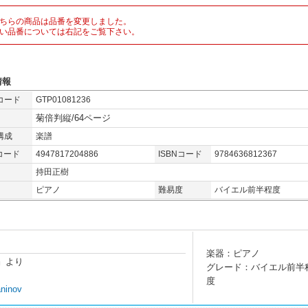
ちらの商品は品番を変更しました。
い品番については右記をご覧下さい。
情報
コード
GTP01081236
菊倍判縦/64ページ
構成
楽譜
コード
4947817204886
ISBNコード
9784636812367
持田正樹
ピアノ
難易度
バイエル前半程度
楽器：ピアノ
8』より
グレード：バイエル前半
度
aninov