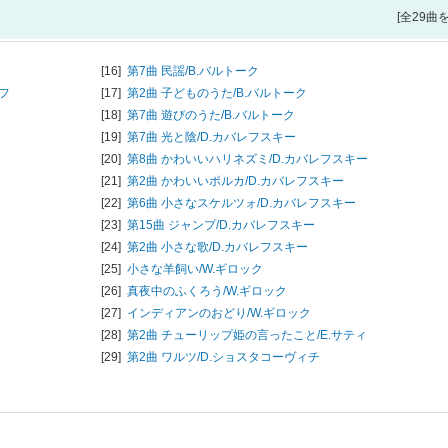
[全29曲
[16]
第7曲 民謡/
B.バルトーク
フ
[17]
第2曲 子どものうた/
B.バルトーク
[18]
第7曲 遊びのうた/
B.バルトーク
[19]
第7曲 光と陰/
D.カバレフスキー
[20]
第8曲 かわいいハリネズミ/
D.カバレフスキー
[21]
第2曲 かわいいポルカ/
D.カバレフスキー
[22]
第6曲 小さなスケルツォ/
D.カバレフスキー
[23]
第15曲 ジャンプ/
D.カバレフスキー
[24]
第2曲 小さな歌/
D.カバレフスキー
[25]
小さな羊飼い/
W.ギロック
[26]
真夜中のふくろう/
W.ギロック
[27]
インディアンのおどり/
W.ギロック
[28]
第2曲 チューリップ姫の言ったこと/
E.サティ
[29]
第2曲 ワルツ/
D.ショスタコーヴィチ