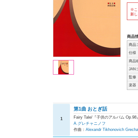
※こ
新し
商品
商品
仕様
商品
JAN
監修
楽器
第1曲 おとぎ話
Fairy Tale/『子供のアルバム Op.9
1
A.グレチャニノフ
作曲：
Alexandr Tikhonovich Grech