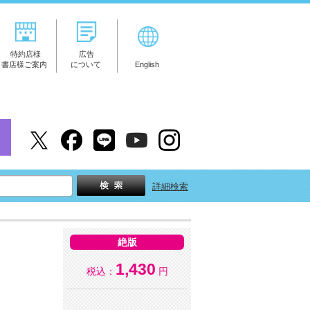
特約店様
広告
書店様ご案内
について
English
詳細検索
絶版
1,430
税込：
円