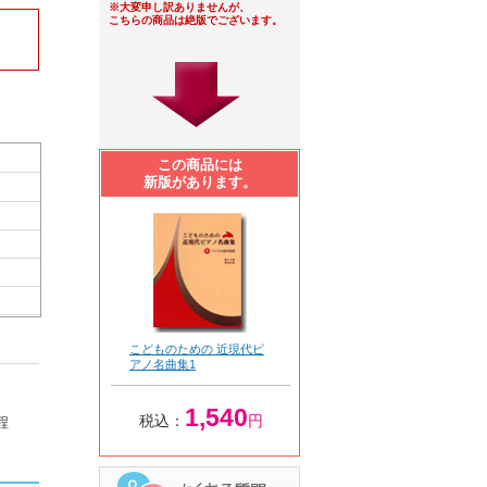
※大変申し訳ありませんが、
こちらの商品は絶版でございます。
この商品には
新版があります。
こどものための 近現代ピ
アノ名曲集1
1,540
税込：
円
程