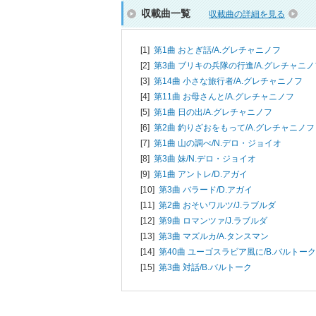
収載曲一覧
収載曲の詳細を見る
[1]
第1曲 おとぎ話/
A.グレチャニノフ
[2]
第3曲 ブリキの兵隊の行進/
A.グレチャニノ
[3]
第14曲 小さな旅行者/
A.グレチャニノフ
[4]
第11曲 お母さんと/
A.グレチャニノフ
[5]
第1曲 日の出/
A.グレチャニノフ
[6]
第2曲 釣りざおをもって/
A.グレチャニノフ
[7]
第1曲 山の調べ/
N.デロ・ジョイオ
[8]
第3曲 妹/
N.デロ・ジョイオ
[9]
第1曲 アントレ/
D.アガイ
[10]
第3曲 バラード/
D.アガイ
[11]
第2曲 おそいワルツ/
J.ラブルダ
[12]
第9曲 ロマンツァ/
J.ラブルダ
[13]
第3曲 マズルカ/
A.タンスマン
[14]
第40曲 ユーゴスラビア風に/
B.バルトーク
[15]
第3曲 対話/
B.バルトーク