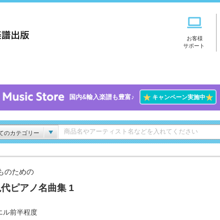
お客様
サポート
★
★
国内&輸入楽譜も豊富♪
キャンペーン実施中
てのカテゴリー
ものための
代ピアノ名曲集 1
エル前半程度