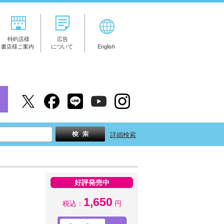
特約店様
広告
書店様ご案内
について
English
詳細検索
好評発売中
1,650
税込：
円