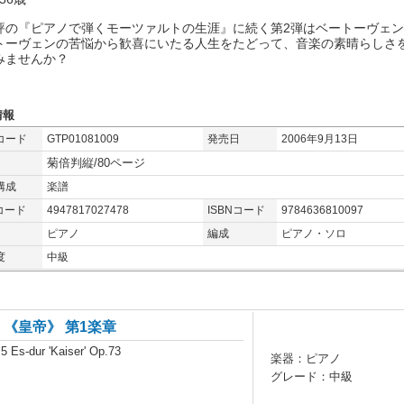
評の『ピアノで弾くモーツァルトの生涯』に続く第2弾はベートーヴェ
トーヴェンの苦悩から歓喜にいたる人生をたどって、音楽の素晴らしさ
みませんか？
情報
コード
GTP01081009
発売日
2006年9月13日
菊倍判縦/80ページ
構成
楽譜
コード
4947817027478
ISBNコード
9784636810097
ピアノ
編成
ピアノ・ソロ
度
中級
 《皇帝》 第1楽章
.5 Es-dur 'Kaiser' Op.73
楽器：ピアノ
グレード：中級