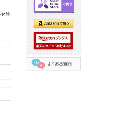
ン！
を体験