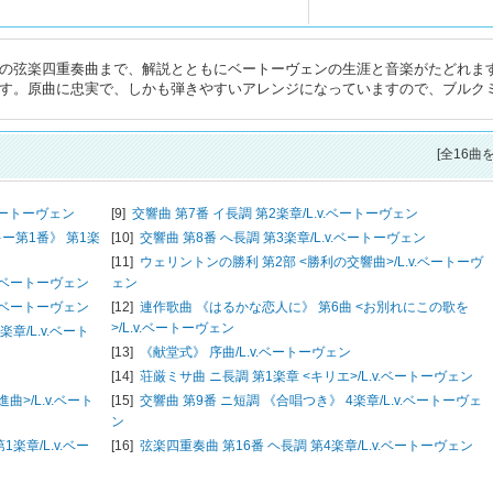
6歳の弦楽四重奏曲まで、解説とともにベートーヴェンの生涯と音楽がたどれま
います。原曲に忠実で、しかも弾きやすいアレンジになっていますので、ブルク
[全16曲
.ベートーヴェン
[9]
交響曲 第7番 イ長調 第2楽章/
L.v.ベートーヴェン
ー第1番》 第1楽
[10]
交響曲 第8番 へ長調 第3楽章/
L.v.ベートーヴェン
[11]
ウェリントンの勝利 第2部 <勝利の交響曲>/
L.v.ベートーヴ
v.ベートーヴェン
ェン
v.ベートーヴェン
[12]
連作歌曲 《はるかな恋人に》 第6曲 <お別れにこの歌を
>/
L.v.ベートーヴェン
楽章/
L.v.ベート
[13]
《献堂式》 序曲/
L.v.ベートーヴェン
[14]
荘厳ミサ曲 ニ長調 第1楽章 <キリエ>/
L.v.ベートーヴェン
進曲>/
L.v.ベート
[15]
交響曲 第9番 ニ短調 《合唱つき》 4楽章/
L.v.ベートーヴェ
ン
1楽章/
L.v.ベー
[16]
弦楽四重奏曲 第16番 ヘ長調 第4楽章/
L.v.ベートーヴェン