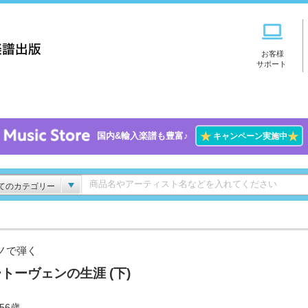
お客様
サポート
★
★
国内&輸入楽譜も豊富♪
キャンペーン実施中
てのカテゴリー
ノで弾く
トーヴェンの生涯 (下)
-56歳