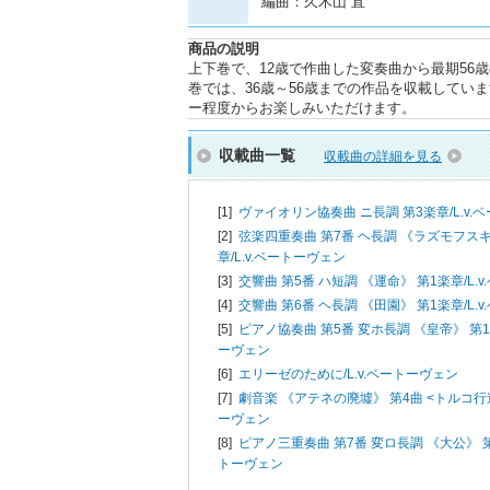
編曲：久木山 直
商品の説明
上下巻で、12歳で作曲した変奏曲から最期5
巻では、36歳～56歳までの作品を収載して
ー程度からお楽しみいただけます。
収載曲一覧
収載曲の詳細を見る
[1]
ヴァイオリン協奏曲 ニ長調 第3楽章/
L.v
[2]
弦楽四重奏曲 第7番 ヘ長調 《ラズモフスキ
章/
L.v.ベートーヴェン
[3]
交響曲 第5番 ハ短調 《運命》 第1楽章/
L.
[4]
交響曲 第6番 ヘ長調 《田園》 第1楽章/
L.
[5]
ピアノ協奏曲 第5番 変ホ長調 《皇帝》 第1
ーヴェン
[6]
エリーゼのために/
L.v.ベートーヴェン
[7]
劇音楽 《アテネの廃墟》 第4曲 <トルコ行
ーヴェン
[8]
ピアノ三重奏曲 第7番 変ロ長調 《大公》 第
トーヴェン