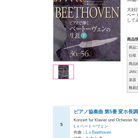
大好
ベー
して
商品
商品
仕様
商品
JAN
楽器
難易
ピアノ協奏曲 第5番 変ホ長調
Konzert fur Klavier und Ochester Nr
5
L.v.ベートーヴェン
作曲：
L.v.Beethoven