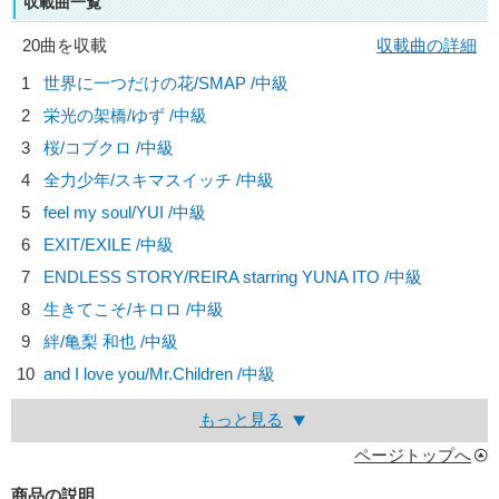
収載曲一覧
20曲を収載
収載曲の詳細
1
世界に一つだけの花/
SMAP
/中級
2
栄光の架橋/
ゆず
/中級
3
桜/
コブクロ
/中級
4
全力少年/
スキマスイッチ
/中級
5
feel my soul/
YUI
/中級
6
EXIT/
EXILE
/中級
7
ENDLESS STORY/
REIRA starring YUNA ITO
/中級
8
生きてこそ/
キロロ
/中級
9
絆/
亀梨 和也
/中級
10
and I love you/
Mr.Children
/中級
もっと見る
ページトップへ
商品の説明