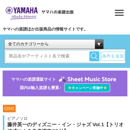
ヤマハの楽譜ほか出版商品の情報サイトです。
条件を追加
ヤマハの楽譜通販サイト
国内&輸入楽譜も豊富♪
★
★
キャンペーン実施中
CD付
ピアノソロ
藤井英一のディズニー・イン・ジャズ Vol.1【トリオ