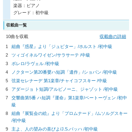
楽器：ピアノ
グレード：初中級
収載曲一覧
10曲を収載
収載曲の詳細
1
組曲『惑星』より「ジュピター」/
ホルスト
/初中級
2
ツィゴイネルワイゼン/
サラサーテ
/中級
3
ボレロ/
ラヴェル
/初中級
4
ノクターン第20番嬰ハ短調「遺作」/
ショパン
/初中級
5
弦楽セレナーデ 第1楽章/
チャイコフスキー
/中級
6
アダージョ ト短調/
アルビノーニ、ジャゾット
/初中級
7
交響曲第5番 ハ短調『運命』第1楽章/
ベートーヴェン
/初中
級
8
組曲『展覧会の絵』より「プロムナード」/
ムソルグスキー
/初中級
9
主よ、人の望みの喜びよ/
J.S.バッハ
/初中級