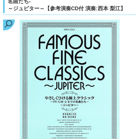
名曲たち-
～ジュピター～【参考演奏CD付 演奏:西本 梨江】