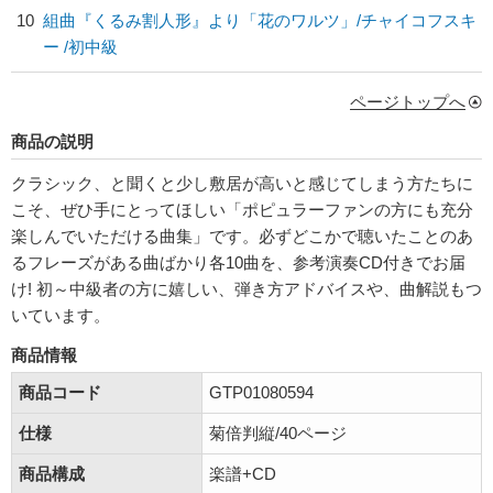
10
組曲『くるみ割人形』より「花のワルツ」/
チャイコフスキ
ー
/初中級
ページトップへ
商品の説明
クラシック、と聞くと少し敷居が高いと感じてしまう方たちに
こそ、ぜひ手にとってほしい「ポピュラーファンの方にも充分
楽しんでいただける曲集」です。必ずどこかで聴いたことのあ
るフレーズがある曲ばかり各10曲を、参考演奏CD付きでお届
け! 初～中級者の方に嬉しい、弾き方アドバイスや、曲解説もつ
いています。
商品情報
商品コード
GTP01080594
仕様
菊倍判縦/40ページ
商品構成
楽譜+CD