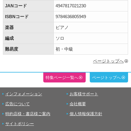
JANコード
4947817021230
ISBNコード
9784636805949
楽器
ピアノ
編成
ソロ
難易度
初・中級
ページトップへ
特集ページ一覧へ
ページトップへ
インフォメーション
お客様サポート
広告について
会社概要
特約店様・書店様ご案内
個人情報保護方針
サイトポリシー