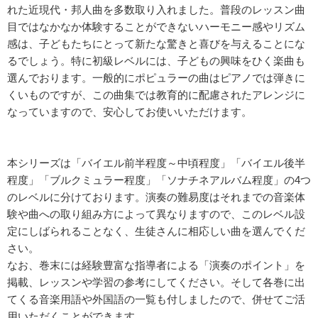
れた近現代・邦人曲を多数取り入れました。普段のレッスン曲
目ではなかなか体験することができないハーモニー感やリズム
感は、子どもたちにとって新たな驚きと喜びを与えることにな
るでしょう。特に初級レベルには、子どもの興味をひく楽曲も
選んでおります。一般的にポピュラーの曲はピアノでは弾きに
くいものですが、この曲集では教育的に配慮されたアレンジに
なっていますので、安心してお使いいただけます。
本シリーズは「バイエル前半程度～中頃程度」「バイエル後半
程度」「ブルクミュラー程度」「ソナチネアルバム程度」の4つ
のレベルに分けております。演奏の難易度はそれまでの音楽体
験や曲への取り組み方によって異なりますので、このレベル設
定にしばられることなく、生徒さんに相応しい曲を選んでくだ
さい。
なお、巻末には経験豊富な指導者による「演奏のポイント」を
掲載、レッスンや学習の参考にしてください。そして各巻に出
てくる音楽用語や外国語の一覧も付しましたので、併せてご活
用いただくことができます。