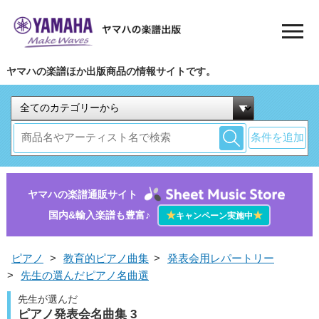
ヤマハの楽譜ほか出版商品の情報サイトです。
条件を追加
ヤマハの楽譜通販サイト
国内&輸入楽譜も豊富♪
★
★
キャンペーン実施中
ピアノ
>
教育的ピアノ曲集
>
発表会用レパートリー
>
先生の選んだピアノ名曲選
先生が選んだ
ピアノ発表会名曲集 3