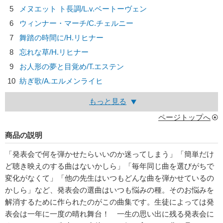
5
メヌエット ト長調/
L.v.ベートーヴェン
6
ウィンナー・マーチ/
C.チェルニー
7
舞踏の時間に/
H.リヒナー
8
忘れな草/
H.リヒナー
9
お人形の夢と目覚め/
T.エステン
10
紡ぎ歌/
A.エルメンライヒ
もっと見る
ページトップへ
商品の説明
「発表会で何を弾かせたらいいのか迷ってしまう」「簡単だけ
ど聴き映えのする曲はないかしら」「毎年同じ曲を選びがちで
変化がなくて」「他の先生はいつもどんな曲を弾かせているの
かしら」など、発表会の選曲はいつも悩みの種。そのお悩みを
解消するために作られたのがこの曲集です。生徒によっては発
表会は一年に一度の晴れ舞台！ 一生の思い出に残る発表会に