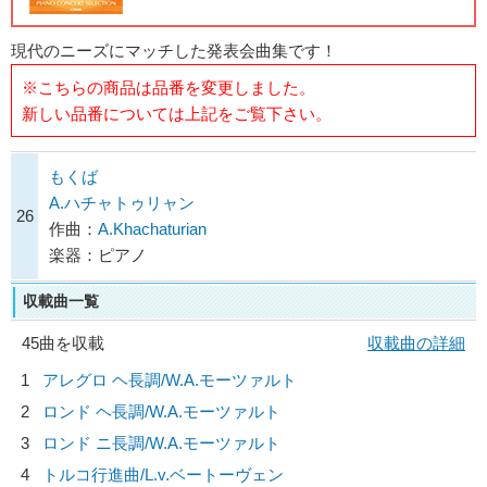
現代のニーズにマッチした発表会曲集です！
※こちらの商品は品番を変更しました。
新しい品番については上記をご覧下さい。
もくば
A.ハチャトゥリャン
26
作曲：
A.Khachaturian
楽器：ピアノ
収載曲一覧
45曲を収載
収載曲の詳細
1
アレグロ ヘ長調/
W.A.モーツァルト
2
ロンド ヘ長調/
W.A.モーツァルト
3
ロンド ニ長調/
W.A.モーツァルト
4
トルコ行進曲/
L.v.ベートーヴェン