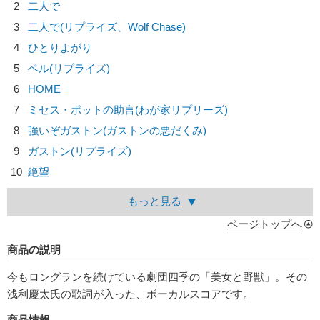
2
二人で
3
二人で(リプライズ、Wolf Chase)
4
ひとりよがり
5
ベル(リプライズ)
6
HOME
7
ミセス・ポットの助言(わが家リプリーズ)
8
強いぞガストン(ガストンの悪だくみ)
9
ガストン(リプライズ)
10
絶望
もっと見る
ページトップへ
商品の説明
今もロングランを続けている劇団四季の「美女と野獣」。その
浅利慶太氏の歌詞が入った、ボーカルスコアです。
商品情報