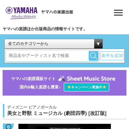
ヤマハの楽譜ほか出版商品の情報サイトです。
条件を追加
ヤマハの楽譜通販サイト
国内&輸入楽譜も豊富♪
★
★
キャンペーン実施中
ディズニー ピアノボーカル
美女と野獣 ミュージカル (劇団四季) [改訂版]