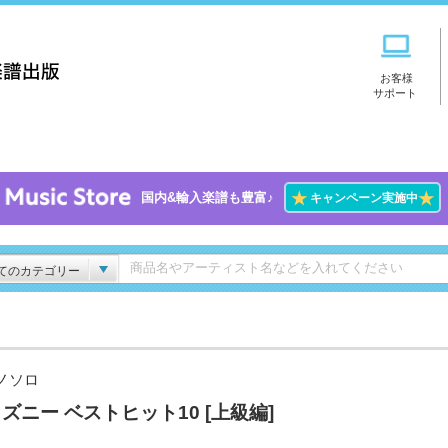
お客様
サポート
★
★
国内&輸入楽譜も豊富♪
キャンペーン実施中
てのカテゴリー
ノソロ
ズニー ベストヒット10 [上級編]