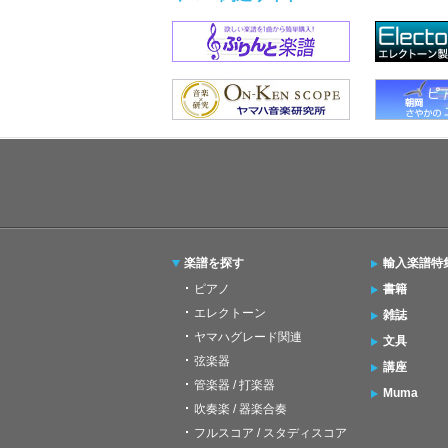
楽譜を探す
輸入楽譜特
ピアノ
書籍
エレクトーン
雑誌
ヤマハグレード関連
文具
弦楽器
講座
管楽器 / 打楽器
Muma
吹奏楽 / 器楽合奏
フルスコア / スタディスコア