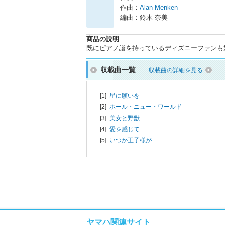
作曲：
Alan Menken
編曲：鈴木 奈美
商品の説明
既にピアノ譜を持っているディズニーファンも
収載曲一覧
収載曲の詳細を見る
[1]
星に願いを
[2]
ホール・ニュー・ワールド
[3]
美女と野獣
[4]
愛を感じて
[5]
いつか王子様が
ヤマハ関連サイト