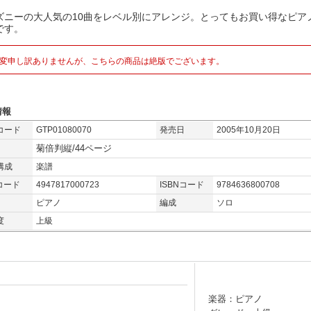
ズニーの大人気の10曲をレベル別にアレンジ。とってもお買い得なピア
です。
変申し訳ありませんが、こちらの商品は絶版でございます。
情報
コード
GTP01080070
発売日
2005年10月20日
菊倍判縦/44ページ
構成
楽譜
コード
4947817000723
ISBNコード
9784636800708
ピアノ
編成
ソロ
度
上級
楽器：ピアノ