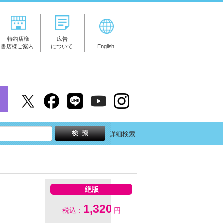
特約店様
広告
書店様ご案内
について
English
詳細検索
絶版
1,320
税込：
円