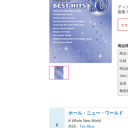
ディ
曲集
※大
商品
商品
仕様
商品
JAN
楽器
難易
ホール・ニュー・ワールド
A Whole New World
2
作詞：
Tim Rice