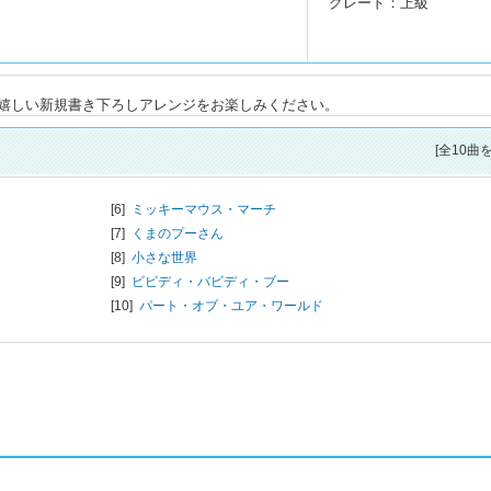
グレード：上級
嬉しい新規書き下ろしアレンジをお楽しみください。
[全10曲
[6]
ミッキーマウス・マーチ
[7]
くまのプーさん
[8]
小さな世界
[9]
ビビディ・バビディ・ブー
[10]
パート・オブ・ユア・ワールド