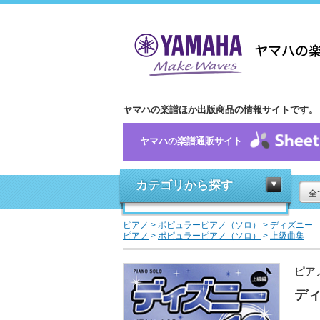
ヤマハの楽譜ほか出版商品の情報サイトです。
ヤマハの楽譜通販サイト
カテゴリから探す
全
ピアノ
>
ポピュラーピアノ（ソロ）
>
ディズニー
ピアノ
>
ポピュラーピアノ（ソロ）
>
上級曲集
ピア
ディ