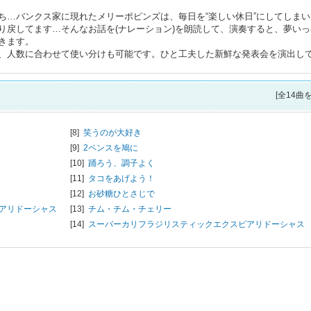
ち…バンクス家に現れたメリーポピンズは、毎日を“楽しい休日”にしてしまい
り戻してます…そんなお話を(ナレーション)を朗読して、演奏すると、夢いっ
きます。
、人数に合わせて使い分けも可能です。ひと工夫した新鮮な発表会を演出し
[全14曲
[8]
笑うのが大好き
[9]
2ペンスを鳩に
[10]
踊ろう、調子よく
[11]
タコをあげよう！
[12]
お砂糖ひとさじで
アリドーシャス
[13]
チム・チム・チェリー
[14]
スーパーカリフラジリスティックエクスピアリドーシャス