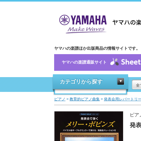
ヤマハの楽譜ほか出版商品の情報サイトです。
ヤマハの楽譜通販サイト
カテゴリから探す
全
ピアノ
>
教育的ピアノ曲集
>
発表会用レパートリ
ピア
発表