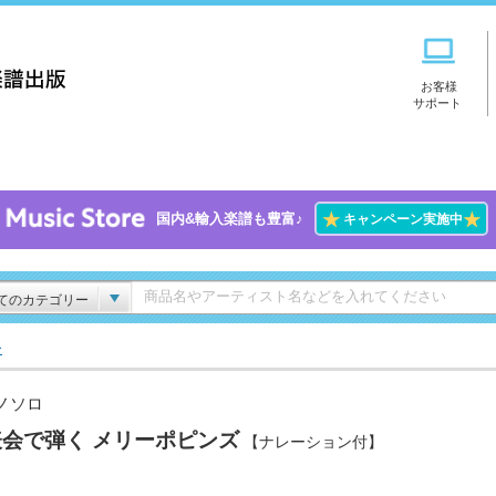
お客様
サポート
★
★
国内&輸入楽譜も豊富♪
キャンペーン実施中
てのカテゴリー
ー
ノソロ
会で弾く メリーポピンズ
【ナレーション付】