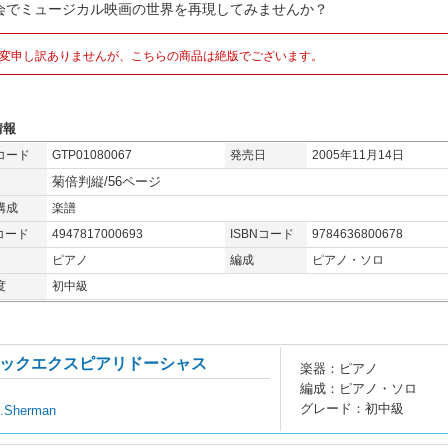
会でミュージカル映画の世界を再現してみませんか？
変申し訳ありませんが、こちらの商品は絶版でございます。
情報
コード
GTP01080067
発売日
2005年11月14日
菊倍判縦/56ページ
構成
楽譜
コード
4947817000693
ISBNコード
9784636800678
ピアノ
編成
ピアノ・ソロ
度
初中級
ックエクスピアリドーシャス
楽器：ピアノ
編成：ピアノ・ソロ
グレード：初中級
B.Sherman