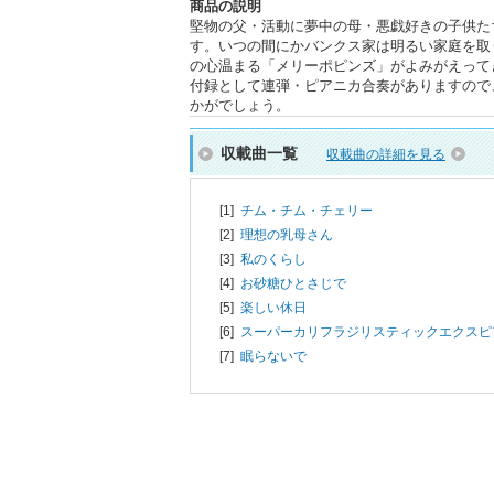
商品の説明
堅物の父・活動に夢中の母・悪戯好きの子供た
す。いつの間にかバンクス家は明るい家庭を取
の心温まる「メリーポピンズ」がよみがえって
付録として連弾・ピアニカ合奏がありますので
かがでしょう。
収載曲一覧
収載曲の詳細を見る
[1]
チム・チム・チェリー
[2]
理想の乳母さん
[3]
私のくらし
[4]
お砂糖ひとさじで
[5]
楽しい休日
[6]
スーパーカリフラジリスティックエクスピ
[7]
眠らないで