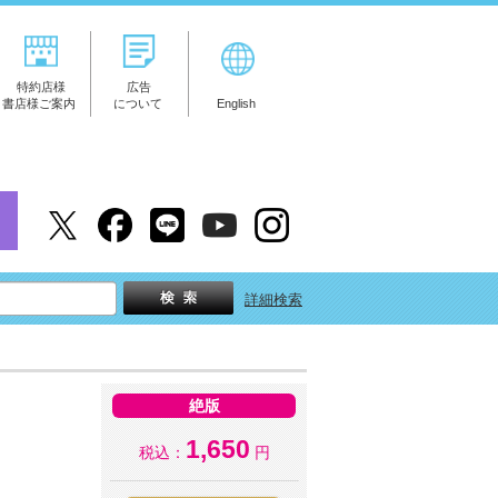
特約店様
広告
書店様ご案内
について
English
詳細検索
絶版
1,650
税込：
円