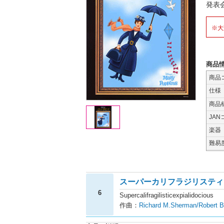
発表
※大
商品
商品
仕様
商品
JAN
楽器
難易
スーパーカリフラジリスティ
6
Supercalifragilisticexpialidocious
作曲：
Richard M.Sherman/Robert 