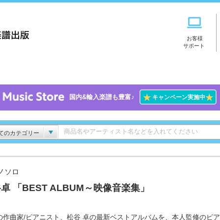
お客様
サポート
★
★
国内&輸入楽譜も豊富♪
キャンペーン実施中
てのカテゴリー
ノソロ
卓 「BEST ALBUM～映像音楽集」
の作曲家/ピアニスト、松谷 卓の最新ベストアルバムを、本人監修のピ