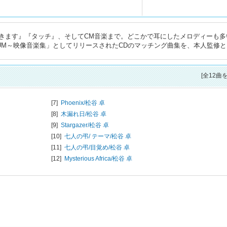
きます』『タッチ』、そしてCM音楽まで。どこかで耳にしたメロディーも多
LBUM～映像音楽集」としてリリースされたCDのマッチング曲集を、本人監修
[全12曲
[7]
Phoenix/
松谷 卓
[8]
木漏れ日/
松谷 卓
[9]
Stargazer/
松谷 卓
[10]
七人の弔/ テーマ/
松谷 卓
[11]
七人の弔/目覚め/
松谷 卓
[12]
Mysterious Africa/
松谷 卓