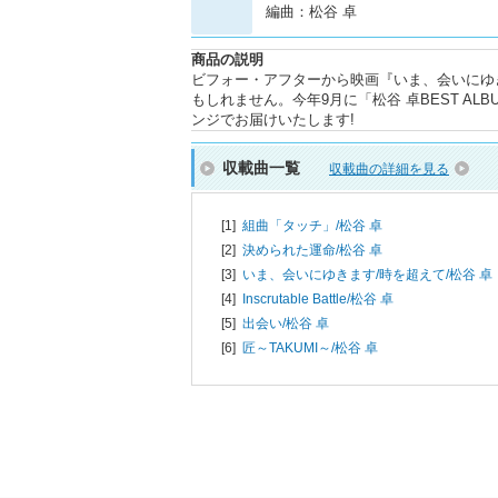
編曲：松谷 卓
商品の説明
ビフォー・アフターから映画『いま、会いにゆ
もしれません。今年9月に「松谷 卓BEST A
ンジでお届けいたします!
収載曲一覧
収載曲の詳細を見る
[1]
組曲「タッチ」/
松谷 卓
[2]
決められた運命/
松谷 卓
[3]
いま、会いにゆきます/時を超えて/
松谷 卓
[4]
Inscrutable Battle/
松谷 卓
[5]
出会い/
松谷 卓
[6]
匠～TAKUMI～/
松谷 卓