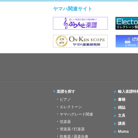
ヤマハ関連サイト
楽譜を探す
輸入楽譜特
ピアノ
書籍
エレクトーン
雑誌
ヤマハグレード関連
文具
弦楽器
講座
管楽器 / 打楽器
Muma
吹奏楽 / 器楽合奏