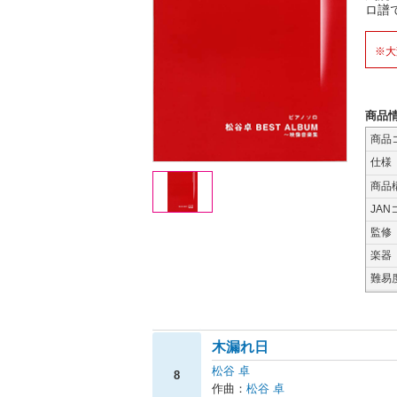
ロ譜で
※大
商品
商品
仕様
商品
JAN
監修
楽器
難易
木漏れ日
松谷 卓
8
作曲：
松谷 卓