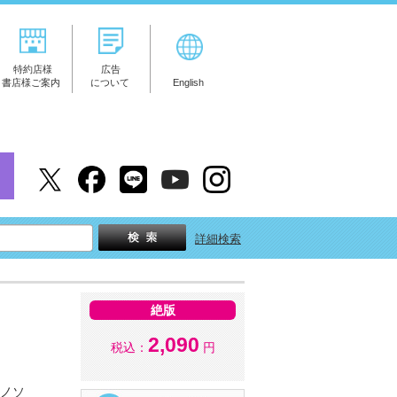
特約店様
広告
書店様ご案内
について
English
詳細検索
絶版
2,090
税込：
円
アノソ