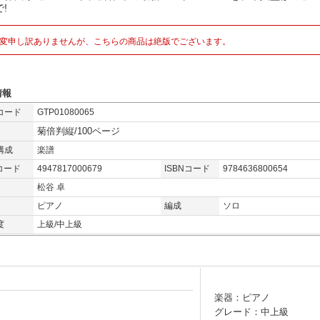
!
変申し訳ありませんが、こちらの商品は絶版でございます。
情報
コード
GTP01080065
菊倍判縦/100ページ
構成
楽譜
コード
4947817000679
ISBNコード
9784636800654
松谷 卓
ピアノ
編成
ソロ
度
上級/中上級
楽器：ピアノ
グレード：中上級