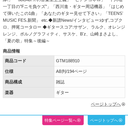
一丁目の”Fニモ負ケズ”」「西川進・ギター周辺機器」「はじめ
て弾いたこの1曲」「あなたのギター見せて下さい」「TEENS'
MUSIC FES.新聞」 etc.◆新譜News/インタビュー:ゆず,コブク
ロ、押尾コータロー ◆ギタースコア:サザン、ラルク、オレンジ
レンジ、ポルノグラフィティ、サスケ、B'z、山崎まさよし、
「夏の歌」特集～後編～
商品情報
商品コード
GTM188910
仕様
AB判/194ページ
商品構成
雑誌
楽器
ギター
ページトップへ
特集ページ一覧へ
ページトップへ