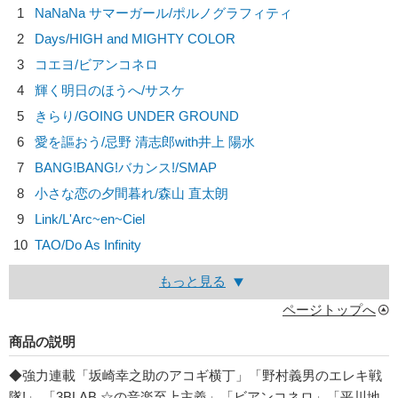
1
NaNaNa サマーガール/
ポルノグラフィティ
2
Days/
HIGH and MIGHTY COLOR
3
コエヨ/
ビアンコネロ
4
輝く明日のほうへ/
サスケ
5
きらり/
GOING UNDER GROUND
6
愛を謳おう/
忌野 清志郎with井上 陽水
7
BANG!BANG!バカンス!/
SMAP
8
小さな恋の夕間暮れ/
森山 直太朗
9
Link/
L'Arc~en~Ciel
10
TAO/
Do As Infinity
もっと見る
ページトップへ
商品の説明
◆強力連載「坂崎幸之助のアコギ横丁」「野村義男のエレキ戦
隊!」 「3BLAB.☆の音楽至上主義」「ビアンコネロ」「平川地