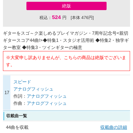
絶版
524
税込：
円 [本体 476円]
ギターをスゴ～ク楽しめるプレイマガジン・7周年記念号<親切
ギタースコア44曲!>◆特集1・スタジオ活用術 ◆特集2・独学ギ
ター教室 ◆特集3・ツインギターの極意
※大変申し訳ありませんが、こちらの商品は絶版でございま
す。
スピード
アナログフィッシュ
17
作詞：
アナログフィッシュ
作曲：
アナログフィッシュ
収載曲一覧
44曲を収載
収載曲の詳細