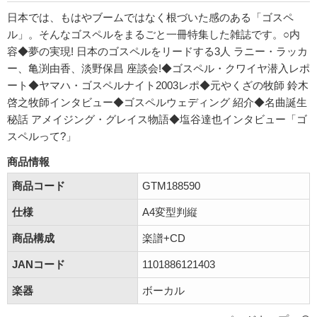
日本では、もはやブームではなく根づいた感のある「ゴスペ
ル」。そんなゴスペルをまるごと一冊特集した雑誌です。○内
容◆夢の実現! 日本のゴスペルをリードする3人 ラニー・ラッカ
ー、亀渕由香、淡野保昌 座談会!◆ゴスペル・クワイヤ潜入レポ
ート◆ヤマハ・ゴスペルナイト2003レポ◆元やくざの牧師 鈴木
啓之牧師インタビュー◆ゴスペルウェディング 紹介◆名曲誕生
秘話 アメイジング・グレイス物語◆塩谷達也インタビュー「ゴ
スペルって?」
商品情報
商品コード
GTM188590
仕様
A4変型判縦
商品構成
楽譜+CD
JANコード
1101886121403
楽器
ボーカル