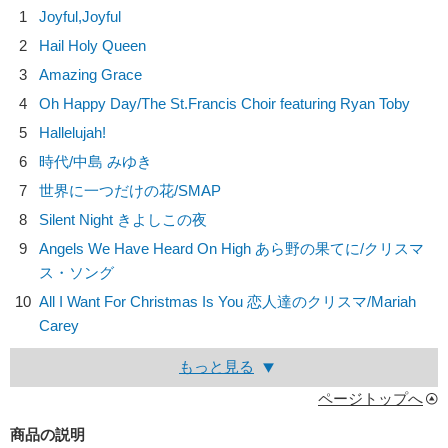
1
Joyful,Joyful
2
Hail Holy Queen
3
Amazing Grace
4
Oh Happy Day/
The St.Francis Choir featuring Ryan Toby
5
Hallelujah!
6
時代/
中島 みゆき
7
世界に一つだけの花/
SMAP
8
Silent Night きよしこの夜
9
Angels We Have Heard On High あら野の果てに/
クリスマ
ス・ソング
10
All I Want For Christmas Is You 恋人達のクリスマ/
Mariah
Carey
もっと見る
ページトップへ
商品の説明