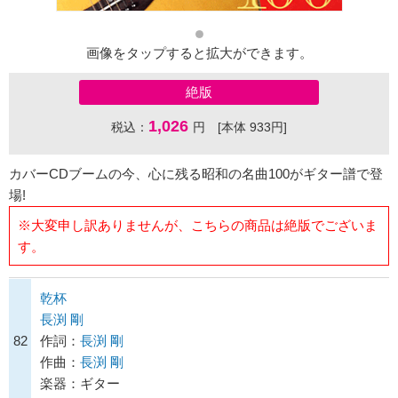
画像をタップすると拡大ができます。
絶版
1,026
税込：
円 [本体 933円]
カバーCDブームの今、心に残る昭和の名曲100がギター譜で登
場!
※大変申し訳ありませんが、こちらの商品は絶版でございま
す。
乾杯
長渕 剛
82
作詞：
長渕 剛
作曲：
長渕 剛
楽器：ギター