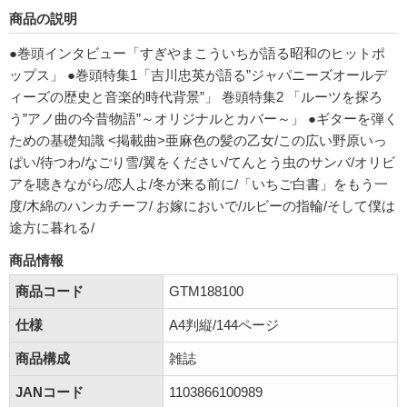
商品の説明
●巻頭インタビュー「すぎやまこういちが語る昭和のヒットポ
ップス」 ●巻頭特集1「吉川忠英が語る”ジャパニーズオールデ
ィーズの歴史と音楽的時代背景”」 巻頭特集2 「ルーツを探ろ
う”アノ曲の今昔物語”～オリジナルとカバー～」 ●ギターを弾く
ための基礎知識 <掲載曲>亜麻色の髪の乙女/この広い野原いっ
ぱい/待つわ/なごり雪/翼をください/てんとう虫のサンバ/オリビ
アを聴きながら/恋人よ/冬が来る前に/「いちご白書」をもう一
度/木綿のハンカチーフ/ お嫁においで/ルビーの指輪/そして僕は
途方に暮れる/
商品情報
商品コード
GTM188100
仕様
A4判縦/144ページ
商品構成
雑誌
JANコード
1103866100989