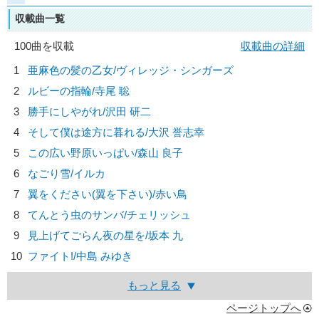
収載曲一覧
100曲を収載
収載曲の詳細
1
亜麻色の髪の乙女/
ヴィレッジ・シンガーズ
2
ルビーの指輪/
寺尾 聡
3
勝手にしやがれ/
沢田 研二
4
そして僕は途方に暮れる/
大沢 誉志幸
5
この広い野原いっぱい/
森山 良子
6
なごり雪/
イルカ
7
翼をください(翼を下さい)/
赤い鳥
8
てんとう虫のサンバ/
チェリッシュ
9
見上げてごらん夜の星を/
坂本 九
10
ファイト!/
中島 みゆき
もっと見る
ページトップへ