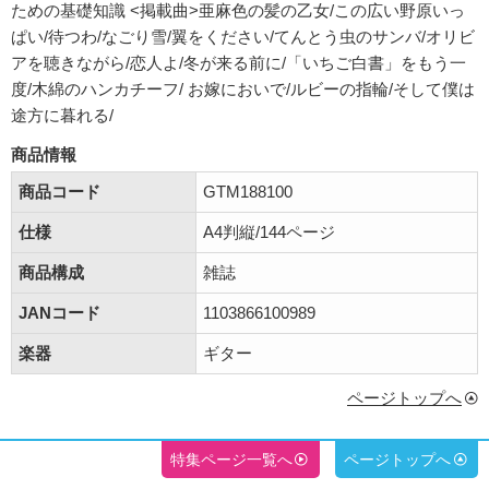
ための基礎知識 <掲載曲>亜麻色の髪の乙女/この広い野原いっ
ぱい/待つわ/なごり雪/翼をください/てんとう虫のサンバ/オリビ
アを聴きながら/恋人よ/冬が来る前に/「いちご白書」をもう一
度/木綿のハンカチーフ/ お嫁においで/ルビーの指輪/そして僕は
途方に暮れる/
商品情報
商品コード
GTM188100
仕様
A4判縦/144ページ
商品構成
雑誌
JANコード
1103866100989
楽器
ギター
ページトップへ
特集ページ一覧へ
ページトップへ