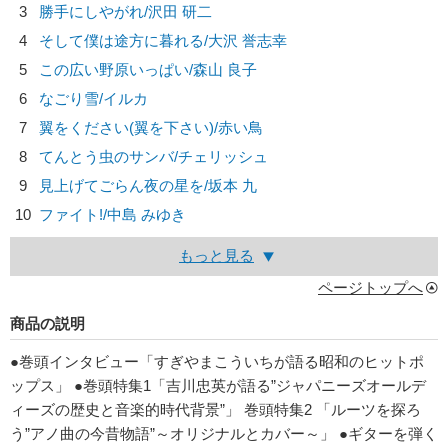
3
勝手にしやがれ/
沢田 研二
4
そして僕は途方に暮れる/
大沢 誉志幸
5
この広い野原いっぱい/
森山 良子
6
なごり雪/
イルカ
7
翼をください(翼を下さい)/
赤い鳥
8
てんとう虫のサンバ/
チェリッシュ
9
見上げてごらん夜の星を/
坂本 九
10
ファイト!/
中島 みゆき
もっと見る
ページトップへ
商品の説明
●巻頭インタビュー「すぎやまこういちが語る昭和のヒットポ
ップス」 ●巻頭特集1「吉川忠英が語る”ジャパニーズオールデ
ィーズの歴史と音楽的時代背景”」 巻頭特集2 「ルーツを探ろ
う”アノ曲の今昔物語”～オリジナルとカバー～」 ●ギターを弾く