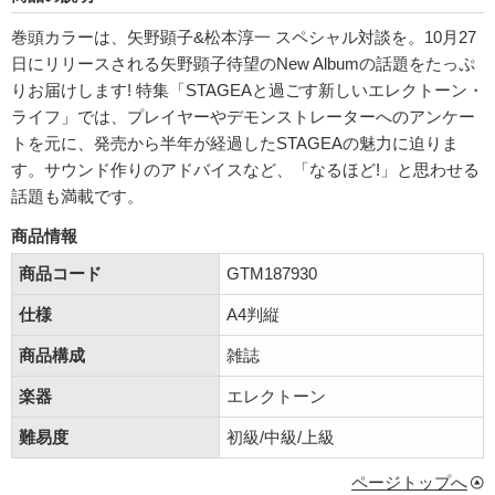
巻頭カラーは、矢野顕子&松本淳一 スペシャル対談を。10月27
日にリリースされる矢野顕子待望のNew Albumの話題をたっぷ
りお届けします! 特集「STAGEAと過ごす新しいエレクトーン・
ライフ」では、プレイヤーやデモンストレーターへのアンケー
トを元に、発売から半年が経過したSTAGEAの魅力に迫りま
す。サウンド作りのアドバイスなど、「なるほど!」と思わせる
話題も満載です。
商品情報
商品コード
GTM187930
仕様
A4判縦
商品構成
雑誌
楽器
エレクトーン
難易度
初級/中級/上級
ページトップへ