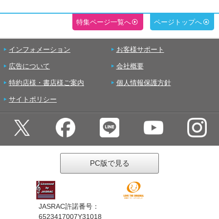
特集ページ一覧へ
ページトップへ
インフォメーション
お客様サポート
広告について
会社概要
特約店様・書店様ご案内
個人情報保護方針
サイトポリシー
PC版で見る
JASRAC許諾番号：
6523417007Y31018