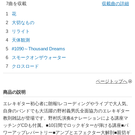
7曲を収載
収載曲の詳細
1
花
2
大切なもの
3
リライト
4
天体観測
5
#1090～Thousand Dreams
6
スモークオンザウォーター
7
クロスロード
ページトップへ
商品の説明
エレキギター初心者に朗報!レコーディングやライブで大人気、
自身のバンドでも大活躍の野村義男氏全面協力のエレキギター
教則雑誌が登場です。野村氏演奏&ナレーションによる講座マ
ッチングCDも付属。■10日間でロックギターが弾ける講座■パ
ワーアップレパートリー■アンプとエフェクター大解剖■親切ギ