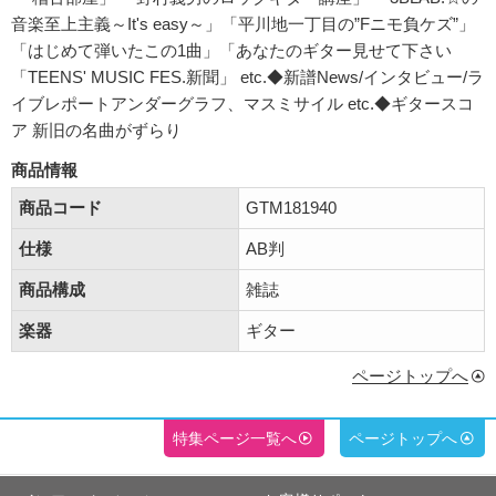
音楽至上主義～It's easy～」「平川地一丁目の”Fニモ負ケズ”」
「はじめて弾いたこの1曲」「あなたのギター見せて下さい
「TEENS' MUSIC FES.新聞」 etc.◆新譜News/インタビュー/ラ
イブレポートアンダーグラフ、マスミサイル etc.◆ギタースコ
ア 新旧の名曲がずらり
商品情報
商品コード
GTM181940
仕様
AB判
商品構成
雑誌
楽器
ギター
ページトップへ
特集ページ一覧へ
ページトップへ