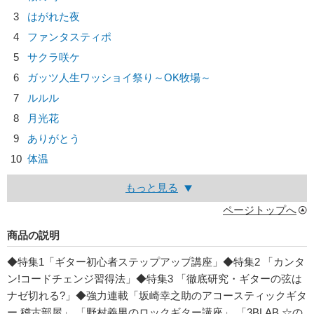
3
はがれた夜
4
ファンタスティポ
5
サクラ咲ケ
6
ガッツ人生ワッショイ祭り～OK牧場～
7
ルルル
8
月光花
9
ありがとう
10
体温
もっと見る
ページトップへ
商品の説明
◆特集1「ギター初心者ステップアップ講座」◆特集2 「カンタ
ン!コードチェンジ習得法」◆特集3 「徹底研究・ギターの弦は
ナゼ切れる?」◆強力連載「坂崎幸之助のアコースティックギタ
ー 稽古部屋」 「野村義男のロックギター講座」 「3BLAB.☆の