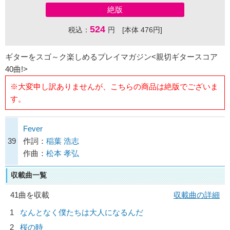
絶版
524
税込：
円 [本体 476円]
ギターをスゴ～ク楽しめるプレイマガジン<親切ギタースコア
40曲!>
※大変申し訳ありませんが、こちらの商品は絶版でございま
す。
Fever
39
作詞：
稲葉 浩志
作曲：
松本 孝弘
収載曲一覧
41曲を収載
収載曲の詳細
1
なんとなく僕たちは大人になるんだ
2
桜の時